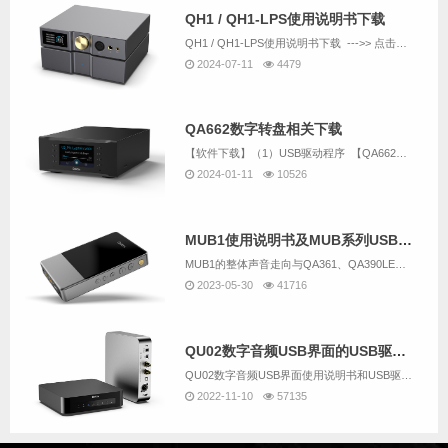
QH1 / QH1-LPS使用说明书下载
QH1 / QH1-LPS使用说明书下载 --->> 点击下载...
2024-07-11
4479
QA662数字转盘相关下载
【软件下载】（1）USB驱动程序 【QA662与QU02是同一个USB驱动，已经有安装QU02的驱动就不需要重复下载】（2）意大利amanero官方USB驱动下载 （内容与上一个一样，不同的是：上面的下载链...
2024-01-11
10526
MUB1使用说明书及MUB系列USB驱动下载
MUB1的整体声音走向与QA361、QA390LE算是一脉相承的。但因为MUB1这类机器大家连续听的时间通常会较长，因此耐听、好听又相对会放到更重要的位置。整体声音温润、细腻、安定、耐听，有着不错的声音密度与结像实体感，纵向空间感与层次细节...
2023-05-30
41716
QU02数字音频USB界面的USB驱动下载(压缩包里包括QU02使用说明书）
QU02数字音频USB界面使用说明书和USB驱动下载
2022-11-10
57135