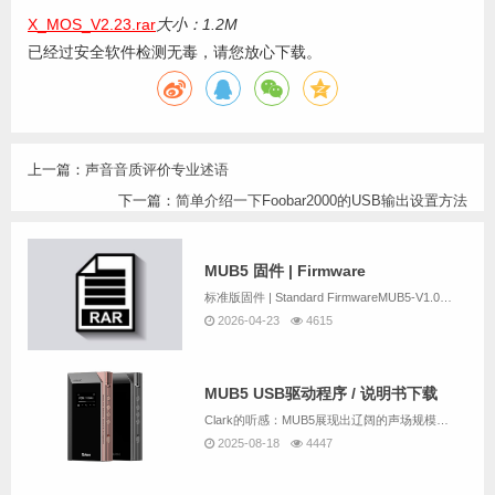
X_MOS_V2.23.rar
大小：1.2M
已经过安全软件检测无毒，请您放心下载。
上一篇：
声音音质评价专业述语
下一篇：
简单介绍一下Foobar2000的USB输出设置方法
MUB5 固件 | Firmware
标准版固件 | Standard FirmwareMUB5-V1.0C2.hex出厂固件（默认）Factory Firmware & DefaultMUB5-V2.6H1.hex发布时间：2026年4月修改内容：1. 修改关屏逻辑。...
2026-04-23
4615
MUB5 USB驱动程序 / 说明书下载
Clark的听感：MUB5展现出辽阔的声场规模与突出的纵深立体感，细节呈现清晰且丰富而绵密，听感温润厚实。其搭载的优质R2R架构赋予声音独特的鲜活感与真实质感，流畅自然，现场还原极具沉浸氛围。尤为难得的是扎实有力的中低频表现——落地感明确，...
2025-08-18
4447