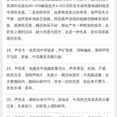
音调补偿器在80~150赫兹提升4~6分贝听音乐就明显地感到低音
丰满音色荡。二是差的评价，如果将低音过份夸张，使声音失去
平衡，或声源本身缺乏低频，而由扬声器箱的低频谐振峰造成共
振，或者阻尼差，瞬态响应不好，都会产生一种附加的低音，在
听觉上感到沉闷，缺少亮度与层次，这是一种失真，是非高保真
度的音质。
18、声音木：低音或中音较多，声扩散差，混响偏短，显得声音
不活跃，呆板，中高频及高频欠缺。
19、声音柔：低频及中低频能量充分，声音厚实、松弛、不紧、
响度合适，混响声稍大，失真小，瞬态响度好，中高频适量，在
主要频段内，频响比较均匀，并有一定的亮度，听起来不费力，
音色丰满、柔和。
20、声音尖：频响分布不均匀，缺低音，中高间尤其是高音分量
过多，失真较大，在听觉上感到剌耳。