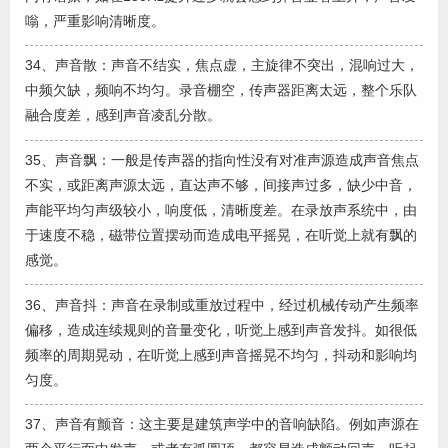
嗡，严重影响清晰度。
34、声音散：声音不结实，焦点虚，主旋律不突出，混响过大，
中频欠缺，频响不均匀。录音棚空，传声器距离太远，整个乐队
融合度差，感到声音凌乱分散。
35、声音飘：一般是传声器的指向性没有对准声源造成声音焦点
不实，或距离声源太远，直达声不够，间接声过多，缺少中音，
声能平均匀声级较小，响度低，清晰度差。在录放声系统中，由
于速度不稳，磁带位置摆动而造成电平摇晃，在听觉上就有飘的
感觉。
36、声音抖：声音在录制或重放过程中，经过机械传动产生频率
偏移，造成连续规则的音量变化，听觉上感到声音发抖。如很低
频率的周期晃动，在听觉上感到声音摇晃不均匀，抖动和影响均
匀度。
37、声音有颤音：这主要是建筑声学中的音响缺陷。例如声源在