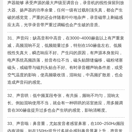
声器能够 承受声源的最大声级至调音台，录音机的线性保留到放
大器、扬声器的功率余量，任何一级有过载削顶失真，都会产生
破的感党觉，严重的还会伴随着卟卟地杂声，录音磁带上剩磁感
应太高，光学录音带严重过调幅也会产生破的音质。
31、声音闷：缺高音和中高音，在3000~4000赫兹以上有严重衰
减，高频混响不足，低频能量过多，特别在150赫兹左右。低频
线性失真大，瞬态响应不好。产生闷的原因，有声源本身发闷，
电声系统高频跌落，拾音布位不当，磁头贴隙缝偏移，磁粉堵塞
磁头，戒磁带与磁判头贴合不好。有时录音棚声响条件差，或受
空气温度的影响，使高频吸收强，混响短，中高频扩散差，也会
造成声音闷的感觉。
32、声音哄：低中频某段夸张，有共振，频响不均匀，混响太
长。例如混响使用不当，就会有一种哄哄的浴室效应，用多频调
音在300赫兹提升过多也会产生哄的感觉，影响清晰度。
33、声音嗡：鼻音重，尤如发音者感冒鼻塞，在100~250Hz频段
内有谐振，如在150Hz提升过多就会感到鼻音显著上升，声音发