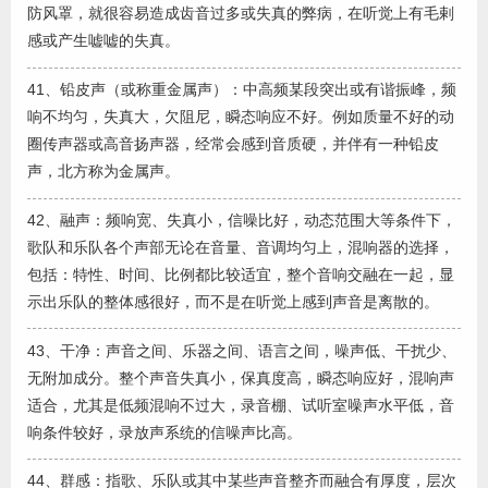
防风罩，就很容易造成齿音过多或失真的弊病，在听觉上有毛剌
感或产生嘘嘘的失真。
41、铅皮声（或称重金属声）：中高频某段突出或有谐振峰，频
响不均匀，失真大，欠阻尼，瞬态响应不好。例如质量不好的动
圈传声器或高音扬声器，经常会感到音质硬，并伴有一种铅皮
声，北方称为金属声。
42、融声：频响宽、失真小，信噪比好，动态范围大等条件下，
歌队和乐队各个声部无论在音量、音调均匀上，混响器的选择，
包括：特性、时间、比例都比较适宜，整个音响交融在一起，显
示出乐队的整体感很好，而不是在听觉上感到声音是离散的。
43、干净：声音之间、乐器之间、语言之间，噪声低、干扰少、
无附加成分。整个声音失真小，保真度高，瞬态响应好，混响声
适合，尤其是低频混响不过大，录音棚、试听室噪声水平低，音
响条件较好，录放声系统的信噪声比高。
44、群感：指歌、乐队或其中某些声音整齐而融合有厚度，层次