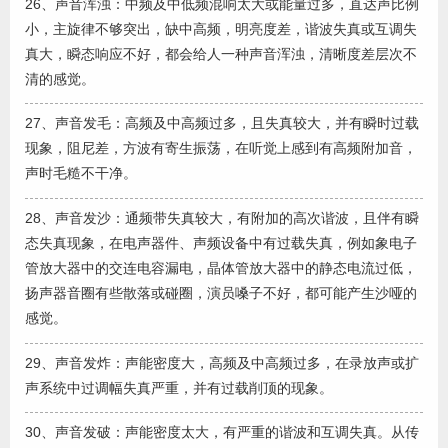
26、声音浑浊：中频及中低频混响太大或能量过多，直达声比例
小，主旋律不够突出，缺中高频，明亮度差，谐波失真或互调失
真大，瞬态响应不好，都会给人一种声音浑浊，清晰度差层次不
清的感觉。
27、声音发毛：高频及中高频过多，且失真较大，并有瞬时过载
现象，阻尼差，方波有寄生振荡，在听觉上感到有高频附加音，
声时毛糙不干净。
28、声音发沙：通频带失真较大，有附加的高次谐波，且伴有瞬
态失真现象，在电声器件、声频设备中有过载失真，例如象电子
管放大器中的交连电容漏电，晶体管放大器中的静态电流过低，
扬声器音圈有些散落或碰圈，演员嗓子不好，都可能产生沙哑的
感觉。
29、声音发炸：声能密度大，高频及中高频过多，在录放声或扩
声系统中过调幅失真严重，并有过载削顶的现象。
30、声音发破：声能密度太大，有严重的谐波和互调失真。从传