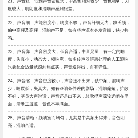
21、声音粗：低频声音密度大，中高频相对较少，音色粗犷，力
度较大，明朗度和混响声感到很差。
22、声音细：声能密度小，响度不够 ，声音纤细无力，缺氏频，
偏中高频及高频，混响声不足，如有些声源本身发音细，缺少共
鸣。
23、声音弹：声音密度大，低音合适，中音足量，有一定的响
度，失真小，动态大，频响宽，如多传声器距离处理的人工混响
只要配合适量就感到焦点实，声音送得出，而有弹性。
24、声音缩：声音密度较小，声音送不出来，缺中频，混响声
少，响度低，失真大。如有些响条件差的剧场，混响偏短，扩散
不好，演员大声说话，声音还是出不来，总觉得声源较远缩在里
面，清晰主度差，音色不丰满面。
25、声音清晰：频响宽而均匀，尤其是中高频出得来，音色明
亮，混响合适。