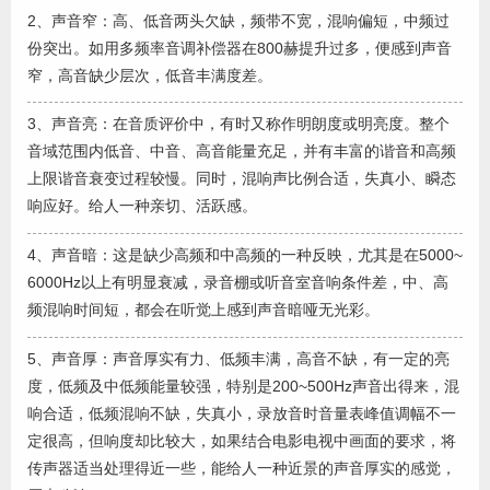
2、声音窄：高、低音两头欠缺，频带不宽，混响偏短，中频过
份突出。如用多频率音调补偿器在800赫提升过多，便感到声音
窄，高音缺少层次，低音丰满度差。
3、声音亮：在音质评价中，有时又称作明朗度或明亮度。整个
音域范围内低音、中音、高音能量充足，并有丰富的谐音和高频
上限谐音衰变过程较慢。同时，混响声比例合适，失真小、瞬态
响应好。给人一种亲切、活跃感。
4、声音暗：这是缺少高频和中高频的一种反映，尤其是在5000~
6000Hz以上有明显衰减，录音棚或听音室音响条件差，中、高
频混响时间短，都会在听觉上感到声音暗哑无光彩。
5、声音厚：声音厚实有力、低频丰满，高音不缺，有一定的亮
度，低频及中低频能量较强，特别是200~500Hz声音出得来，混
响合适，低频混响不缺，失真小，录放音时音量表峰值调幅不一
定很高，但响度却比较大，如果结合电影电视中画面的要求，将
传声器适当处理得近一些，能给人一种近景的声音厚实的感觉，