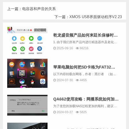
上一篇：
电容器和声音的关系
下一篇：
XMOS USB界面驱动程序V2.23
乾龙盛音频产品如何来廷长保修时间呢
1. 由于我们所有产品均进行精选器件及老化数个小时，且负责测试及生产的均为音响爱好者，因此我们售出的机器故障率极低。2. 乾龙盛并不像其它厂商那样在市场推广上投入巨额费用，而是几乎把所有的利润都重新投入产品研发与客服服务上面，我们认为产品主...
2025-09-16
66216
苹果电脑如何把SD卡格为FAT32格式
以下内容转载自网络，作者：黑行者 （如果有版权问题，请联系我们删除）原文章链接：https://www.sohu.com/a/255067461_100241398 &...
2024-07-30
4455
QA662使用攻略：网播系统如何加载NAS中的音乐？
为了使您的加载NAS过程更加的顺利，建议先用QA662配套的读卡器加SD卡替代U盘，并根据“QA662使用攻略：网播系统如何播放U盘中的音乐？”的说明尝试用QA662的网播系统播放U盘中的音乐。如果您要跳过尝试U盘播放，而直接加载NAS，也...
2024-03-27
5825