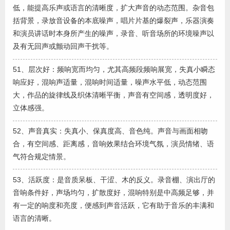
低，能提高乐声或语言的清晰度，扩大声音的动态范围。杂音包
括背景，录放音设备的本底噪声，唱片片基的爆裂声，乐器演奏
和演员讲话时本身所产生的噪声，录音、听音场所的环境噪声以
及有无回声或颤动回声干扰等。
51、层次好：频响宽而均匀，尤其高频段频响展宽，失真小瞬态
响应好，混响声适量，混响时间适量，噪声水平低，动态范围
大，作品的旋律线及织体清晰平衡，声音有空间感，透明度好，
立体感强。
52、声音真实：失真小、保真度高、音色纯。声音与画面相吻
合，有空间感、距离感，音响效果结合环境气氛，演员情绪、语
气符合规定情景。
53、活跃度：是音质呆板、干涩、木的反义。录音棚、演出厅的
音响条件好，声场均匀，扩散度好，混响特别是中高频足够，并
有一定的响度和亮度，便感到声音活跃，它有助于音乐的丰满和
语言的清晰。