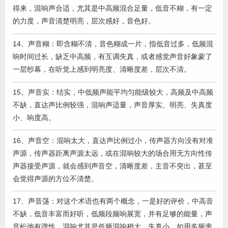
得来，混响声合适，尤其是中高频混合足量，低音不糊，有一定
的力度，声音清楚明亮，层次感好，音色好。
14、声音糊：即含糊不清，音色糊成一片，指低音过多，低频混
响时间过长，缺乏中高频，有互调失真，或者感觉声音好象蒙了
一层纱幕，在听觉上感到明亮度、清晰度差，层次不清。
15、声音实：结实，中低频声能平均匀能级较大，高频及中高频
不缺，直达声比例较强，混响声适量，声音厚实、明亮、失真度
小、响度高。
16、声音空：混响太大，直达声比例过小，传声器方向没有对准
声源，传声器距离声源太远，或在混响较大的场合用无方向性传
声器接受声源，就会感到声音空，清晰度差，主音不突出，甚至
会觉得声源的方位不清楚。
17、声音荡：对这个术语也有两个概念，一是好的评价，中高音
不缺，低音丰富而好听，低频段频响展宽，并有足够的能量，声
音松弛有弹性，混响尤其是低频混响稍大，失真小，如用多频率