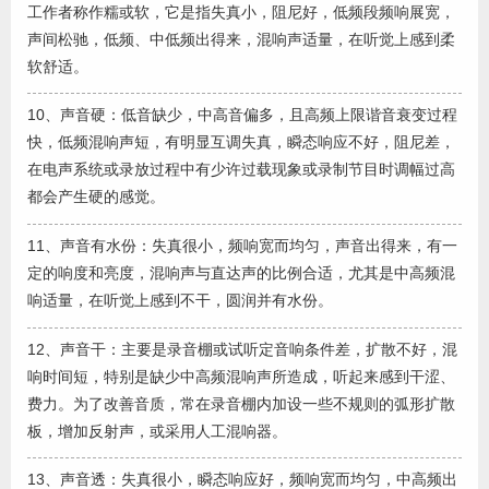
工作者称作糯或软，它是指失真小，阻尼好，低频段频响展宽，
声间松驰，低频、中低频出得来，混响声适量，在听觉上感到柔
软舒适。
10、声音硬：低音缺少，中高音偏多，且高频上限谐音衰变过程
快，低频混响声短，有明显互调失真，瞬态响应不好，阻尼差，
在电声系统或录放过程中有少许过载现象或录制节目时调幅过高
都会产生硬的感觉。
11、声音有水份：失真很小，频响宽而均匀，声音出得来，有一
定的响度和亮度，混响声与直达声的比例合适，尤其是中高频混
响适量，在听觉上感到不干，圆润并有水份。
12、声音干：主要是录音棚或试听定音响条件差，扩散不好，混
响时间短，特别是缺少中高频混响声所造成，听起来感到干涩、
费力。为了改善音质，常在录音棚内加设一些不规则的弧形扩散
板，增加反射声，或采用人工混响器。
13、声音透：失真很小，瞬态响应好，频响宽而均匀，中高频出