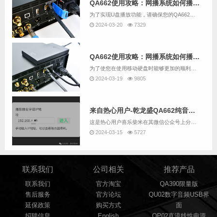
QA662使用攻略：网播系统如何播放U盘中的音乐？
为了实现U盘播放功能，请确保您的QA662是带网播的版本。我们用QA662随机配送的SD卡配合读卡器作为U盘替代方案为例。操作步骤如下：1. 请将U盘插入QA662设备背面的USB 3.0接口【USB2】。2. 同时，请将网线连接至QA66...
2024-03-20
7329
QA662使用攻略：网播系统如何播放移动硬盘中的音乐？
为了使您在使用移动硬盘时能够更加的顺利，建议先用QA662配套的读卡器加SD卡替代U盘，并根据“QA662使用攻略：网播系统如何播放U盘中的音乐？”的说明尝试用QA662的网播系统播放U盘中的音乐。如果您要跳过尝试U盘播放，而直接播放移动硬...
2024-03-19
9805
来自热心用户-乾龙盛QA662纯音播放器 网播部分的攻略（主要是NAS的挂载）
这是热心用户喜乐柴米在其微信公众号上分享的一篇文章，这篇文章分享内容包括一部分网播的基础操作，但主要还是NAS的挂载方法。为了尊重作者的创作，我们这里就直接给链接了： 乾龙盛QA662纯音播放器 网播部分的攻略文中写到的网播操控A...
2024-03-15
5727
联系我们
公司相关
推荐产品
联系我们
官方淘宝
QA390限量版
售后服务
官方论坛
QU02数字音频USB界
延保政策
购买方式
面
招聘信息
English
QP02直流线性电源