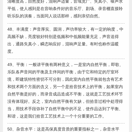
清晰度高，自然度好，混响声适量，音域宽广、失真小、噪声水
平低，使人感到是在音响条件好的音乐厅、剧场、录音棚直接聆
听乐队的演奏，当面同人说话那样，感到亲切自然。
48、丰满度：声音厚实、圆润，声功率较大，有一定的响度，中
高频不缺，亮度较好特别是低频和中低频能量充足，声音送得
出，通路失真小，瞬态响应好，混响声足量。有时也称作温暖
度。
49、平衡：一般讲平衡有两种意义，一是室内自然平衡，即歌、
乐队各声音间的平衡及主伴间的平衡，由于它和特定的厅室环
境，即建筑特性密切不可分割，因此室内自然平衡就包含有艺术
和技术两个方面的含义，另一个是拾音技术上的平衡，如果室内
自然平衡是好的，而录音成品造成不平衡，这就是工艺技术环节
没有体现好。反之，室内自然平衡有欠缺，但拾音过程中处理得
当，用技术手段弥补了自然平衡中的不足，使作品达到了平衡、
和谐，这是我们拾音工艺技术上一个十分重要的工作。
50、杂音水平：这是高保真度音质的重要指标之一，杂音水平