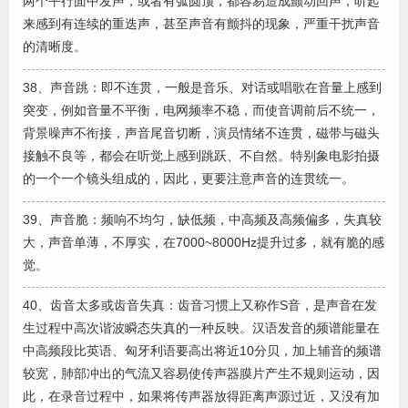
两个平行面中发声，或者有弧圆顶，都容易造成颤动回声，听起
来感到有连续的重迭声，甚至声音有颤抖的现象，严重干扰声音
的清晰度。
38、声音跳：即不连贯，一般是音乐、对话或唱歌在音量上感到
突变，例如音量不平衡，电网频率不稳，而使音调前后不统一，
背景噪声不衔接，声音尾音切断，演员情绪不连贯，磁带与磁头
接触不良等，都会在听觉上感到跳跃、不自然。特别象电影拍摄
的一个一个镜头组成的，因此，更要注意声音的连贯统一。
39、声音脆：频响不均匀，缺低频，中高频及高频偏多，失真较
大，声音单薄，不厚实，在7000~8000Hz提升过多，就有脆的感
觉。
40、齿音太多或齿音失真：齿音习惯上又称作S音，是声音在发
生过程中高次谐波瞬态失真的一种反映。汉语发音的频谱能量在
中高频段比英语、匈牙利语要高出将近10分贝，加上辅音的频谱
较宽，肺部冲出的气流又容易使传声器膜片产生不规则运动，因
此，在录音过程中，如果将传声器放得距离声源过近，又没有加