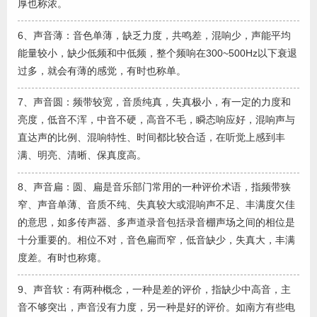
厚也称浓。
6、声音薄：音色单薄，缺乏力度，共鸣差，混响少，声能平均
能量较小，缺少低频和中低频，整个频响在300~500Hz以下衰退
过多，就会有薄的感觉，有时也称单。
7、声音圆：频带较宽，音质纯真，失真极小，有一定的力度和
亮度，低音不浑，中音不硬，高音不毛，瞬态响应好，混响声与
直达声的比例、混响特性、时间都比较合适，在听觉上感到丰
满、明亮、清晰、保真度高。
8、声音扁：圆、扁是音乐部门常用的一种评价术语，指频带狭
窄、声音单薄、音质不纯、失真较大或混响声不足、丰满度欠佳
的意思，如多传声器、多声道录音包括录音棚声场之间的相位是
十分重要的。相位不对，音色扁而窄，低音缺少，失真大，丰满
度差。有时也称瘪。
9、声音软：有两种概念，一种是差的评价，指缺少中高音，主
音不够突出，声音没有力度，另一种是好的评价。如南方有些电