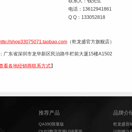
联系人：钱先生
电话：13612941861
Q Q：133052818
http://shop33075071.taobao.com
（乾龙盛官方旗舰店）
广东省深圳市龙华新区民治路牛栏前大厦15楼A1502
查看各地经销商联系方式
】
推荐产品
品牌介
QA390限量版
乾龙盛音
QU02数字音频USB界面
计能够达