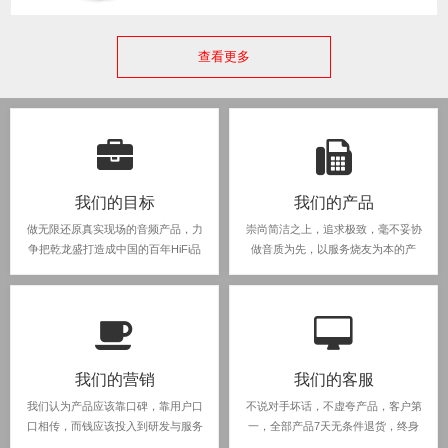
查看更多
我们的目标
我们的产品
做无限还原真实现场的音频产品，力
崇尚简洁之上，追求极致，毫不妥协
争把乾龙盛打造成中国的百年HiFi品
做音质为先，以服务烧友为本的产
牌。
品。
我们的营销
我们的客服
我们认为产品应该靠口碑，靠用户口
不说对手坏话，不虚夸产品，客户第
口相传，而钱应该投入到研发与服务
一，全部产品7天无条件退货，终身
上面。
售后。