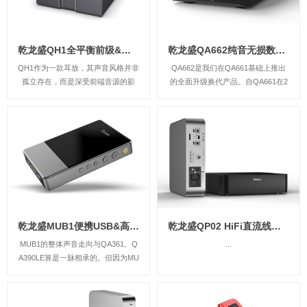
乾龙盛QH1全平衡前级&可移动台式耳机放大器
乾龙盛QA662纯音无损数字转盘&流媒体网络播放器
QH1作为一款耳放，其声音风格并非
QA662是我们在QA661基础上推出
孤立存在，而是深受前端音源的影
的全面升级换代产品。自QA661在2
响。QH1的核心使命是确保声音细节
015年上市，2019年停产以来，QA6
的精准传递，让声音精致、细腻且高
62的研发历时多年，成为乾龙盛的跳
密度。得益于其低噪音、宽频响和高
票王。在这漫长的研发岁月中，我们
瞬态响应，QH1能够呈现出鲜活而自
不断挑战声音上限，逐步打造出今天
然的声音。
我们为之自豪的音质表现。QA...
乾龙盛MUB1便携USB&高清蓝牙HiFi解码器耳放
乾龙盛QP02 HiFi直流线性电源处理器
MUB1的整体声音走向与QA361、Q
...
A390LE算是一脉相承的。但因为MU
B1这类机器大家连续听的时间通常
会较长，因此耐听、好听又相对会放
到更重要的位置。整体声音温润、细