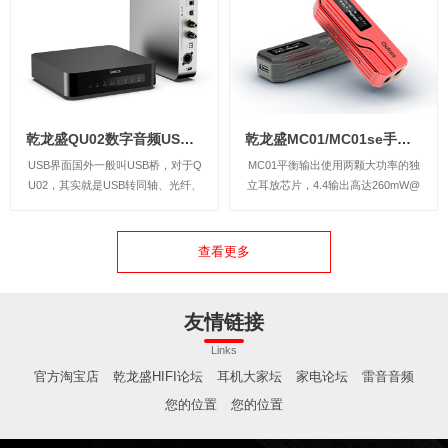
腻、安定、耐听，有着不错的声音密
度与结像实体感，纵向空间感与层次
细节...
乾龙盛QU02数字音频USB界面转同轴车载AS338
乾龙盛MC01/MC01se手机便携HiFi解码器耳放
USB界面国外一般叫USB桥，对于Q
MC01平衡输出使用两颗大功率的独
U02，其实就是USB转同轴、光纤、
立耳放芯片，4.4输出高达260mW@
AES / EBU、I2S(IIS) 输出的一个数
32欧，这是比很多旗舰便携HiFi播放
字音频转换器.......
器更高的输出功率。可以适配更多难
推的耳机。
查看更多
友情链接
Links
官方淘宝店
乾龙盛HIFI论坛
耳机大家坛
家电论坛
雷音音频
您的位置
您的位置