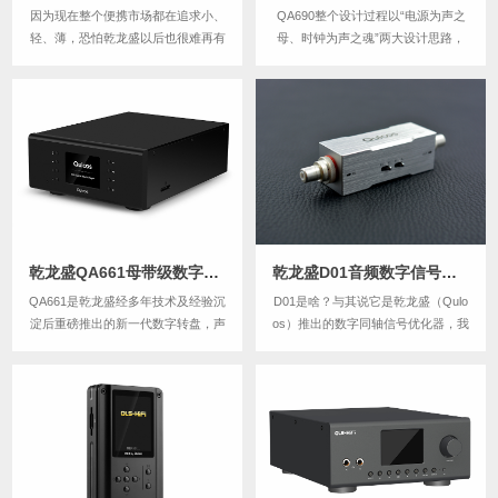
因为现在整个便携市场都在追求小、
QA690整个设计过程以“电源为声之
轻、薄，恐怕乾龙盛以后也很难再有
母、时钟为声之魂”两大设计思路，
QA360这个体积的全新改款产品，因
同时坚决贯彻“音质压倒一切”、“简洁
此Clark萌生了要在这个体积下把声
至上，多个香炉多个鬼”的音乐理
音做到极致，打造出经典神器的想
念，并采用QLS的新代电源处理技
法。起初Clark只是在MOD自己使用
术、零Jitter时钟与数位处理电路、
的机器，一年多时间反反复复不断修
精密隔离电路设计、优秀避震处理技
改、...
术等...
乾龙盛QA661母带级数字转盘 / 无损播放器
乾龙盛D01音频数字信号（同轴）优化器
QA661是乾龙盛经多年技术及经验沉
D01是啥？与其说它是乾龙盛（Qulo
淀后重磅推出的新一代数字转盘，声
os）推出的数字同轴信号优化器，我
音将在前代产品的高素质上进一步提
更喜欢说它是我们提供给发烧友的小
升声底的干净度、微小信号的再现能
道具，也算是我们挑战玄学的一个小
力、声音的饱满度、宽松感。她得彻
玩具，它包含了乾龙盛从QA550以来
底与数码声不相干，声音要流畅，一
到QA661研发过程中积累的好几项信
定要流畅，要温暧，要饱满，还得要
号处理技术，也包含了我（陈学
鲜活，开扬，...
乾）...