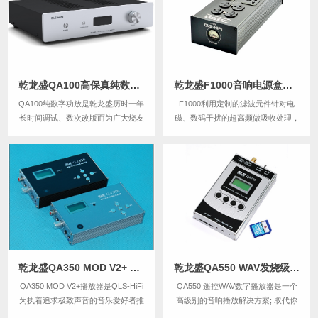
选每一个器件，并在生产环节重视...
乾龙盛QA100高保真纯数字HIFI功放
乾龙盛F1000音响电源盒（净化器/滤波器）排插座板
QA100纯数字功放是乾龙盛历时一年
F1000利用定制的滤波元件针对电
长时间调试、数次改版而为广大烧友
磁、数码干扰的超高频做吸收处理，
推出的一款纯音Hi-Fi功放。具有完善
针对发烧音响的一些特性作处理，用
的数字输入接口，全数字传输及处
在音响中不但不压缩动态，而且动
理，保证还原录音本身的素质。输出
态、层次、音场、细节、速度、清晰
功率大、动态足，可推好大部分4欧-
度方面都有明显提升。
8欧的书架或落地音箱.
乾龙盛QA350 MOD V2+ WAV发烧级HiFi播放器
乾龙盛QA550 WAV发烧级数字播放器
QA350 MOD V2+播放器是QLS-HiFi
QA550 遥控WAV数字播放器是一个
为执着追求极致声音的音乐爱好者推
高级别的音响播放解决方案; 取代你
出的新一代随身纯音WAV播放器，
的老的CD播放器或转盘，它是21世