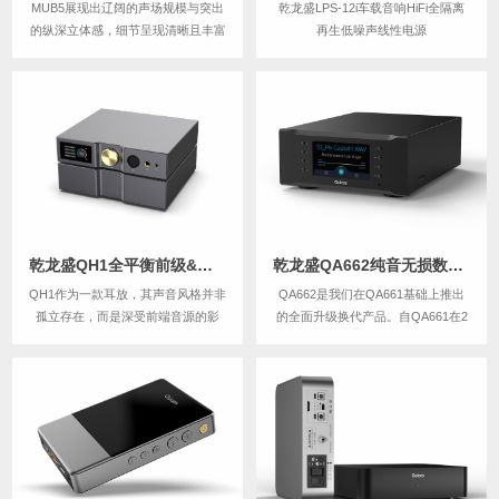
MUB5展现出辽阔的声场规模与突出
乾龙盛LPS-12i车载音响HiFi全隔离
的纵深立体感，细节呈现清晰且丰富
再生低噪声线性电源
而绵密，听感温润厚实。其搭载的优
质R2R架构赋予声音独特的鲜活感与
真实质感，流畅自然，现场还原极具
沉浸氛围。尤为难得的是扎实有力的
中低频表现——落地感明确，结像富
有韧性（这是...
乾龙盛QH1全平衡前级&可移动台式耳机放大器
乾龙盛QA662纯音无损数字转盘&流媒体网络播放器
QH1作为一款耳放，其声音风格并非
QA662是我们在QA661基础上推出
孤立存在，而是深受前端音源的影
的全面升级换代产品。自QA661在2
响。QH1的核心使命是确保声音细节
015年上市，2019年停产以来，QA6
的精准传递，让声音精致、细腻且高
62的研发历时多年，成为乾龙盛的跳
密度。得益于其低噪音、宽频响和高
票王。在这漫长的研发岁月中，我们
瞬态响应，QH1能够呈现出鲜活而自
不断挑战声音上限，逐步打造出今天
然的声音。
我们为之自豪的音质表现。QA...