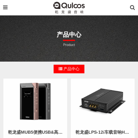
产品中心
Product
产品中心
乾龙盛MUB5便携USB&高清蓝牙R2R HiFi解码器耳放
乾龙盛LPS-12i车载音响HiFi全隔离再生低噪声线性电源