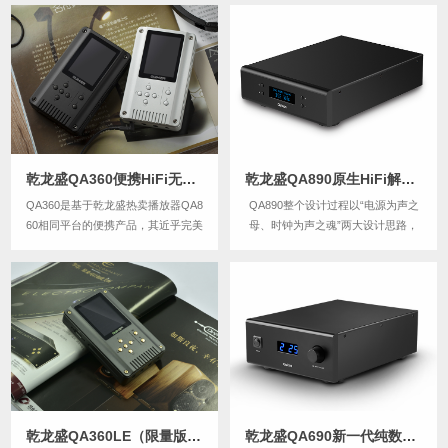
境影响，内置13200mAh不受外部因
耳机。四种推力模式，适配更多的耳
素影响的电池供电系统，用电池生成
机 / 耳塞
一组台机级别的隔离性的再生电源，
机内电流电压按台式机的标准设计，
实现从...
乾龙盛QA360便携HiFi无损音乐播放器
乾龙盛QA890原生HiFi解码器/平衡DAC/同轴DoP硬解DSD
QA360是基于乾龙盛热卖播放器QA8
QA890整个设计过程以“电源为声之
60相同平台的便携产品，其近乎完美
母、时钟为声之魂”两大设计思路，
的软硬件架构与出色的声音素质表现
同时坚决贯彻“音质压倒一切...
堪称浓缩的小台机，是一台以音质为
主要卖点的发烧音乐播放器。
乾龙盛QA360LE（限量版）HiFi无损音乐播放器（已售磐）
乾龙盛QA690新一代纯数字放大HiFi功放