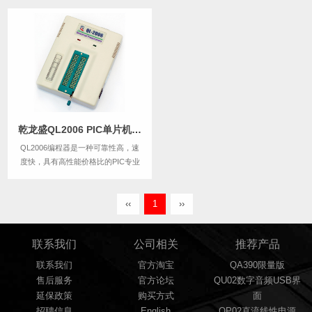
纪音源的发展方向，不再有庞大的身
驱与脆弱的光头.
乾龙盛QL2006 PIC单片机高性能专用编程器 + ICSP在线烧写器
QL2006编程器是一种可靠性高，速
度快，具有高性能价格比的PIC专业
烧写器，软件采用较新的PIC烧写算
法，保证了烧写的高速度，高稳定，
同时能第一时间支持PIC最新推出的
‹‹
1
››
器件，升级方便，使用可靠.QL2006
支持几百种PIC芯片的烧写、读出...
联系我们
公司相关
推荐产品
联系我们
官方淘宝
QA390限量版
售后服务
官方论坛
QU02数字音频USB界
延保政策
购买方式
面
招聘信息
English
QP02直流线性电源