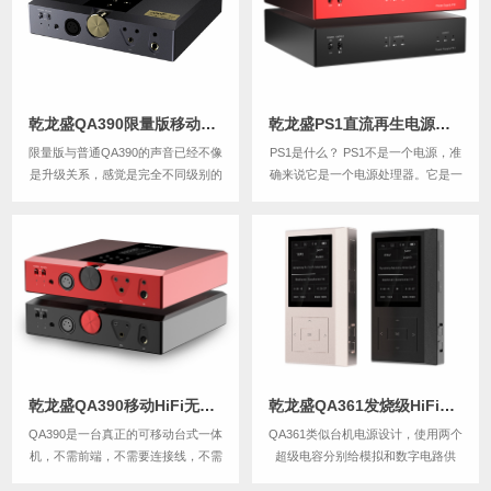
乾龙盛QA390限量版移动HiFi无损音乐播放解码器耳放一体机
乾龙盛PS1直流再生电源处理器, DC12V 2A (可定制电压)
限量版与普通QA390的声音已经不像
PS1是什么？ PS1不是一个电源，准
是升级关系，感觉是完全不同级别的
确来说它是一个电源处理器。它是一
全新产品，限量版声音润泽鲜活、乐
款完全隔离掉输入源的直流再生电源
感一流，饱满厚重的中低频给人印象
处理器。它是一款用两颗高倍率航模
深刻，而通透精致的结像又让人仿佛
电池作为乒乓缓冲的再生电源处理
置身于音乐现场，难得的是声音气势
器。我们外购了一款含有多国安规认
动态也有了与身形不相符的表现，它
证的电源适配器，来作为它的源，或
是一台能让人...
者说为它充...
乾龙盛QA390移动HiFi无损音乐播放DAC解码器耳放一体机
乾龙盛QA361发烧级HiFi无损音乐播放器
QA390是一台真正的可移动台式一体
QA361类似台机电源设计，使用两个
机，不需前端，不需要连接线，不需
超级电容分别给模拟和数字电路供
要插电，不需要搭配其他，不受电环
电。输出接口支持数字、模拟、平衡