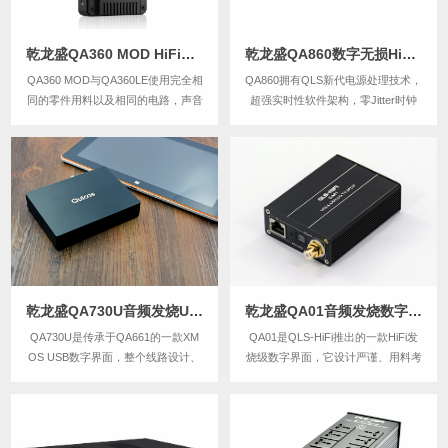
乾龙盛QA360 MOD HiFi无损音乐播放器
乾龙盛QA860数字无损HiFi音乐播放器
QA360 MOD与QA360LE使用完全相
QA860拥有QLS新代电源处理技术，
同的零件用料以及相同的电路，声音
超强实时性软件架构，零Jitter时钟
非常接近于QA360LE。QA360 MOD
与数位处理电路，精密电路隔离设计
的声音特质会成为一代经典，相比普
等。保留音乐原始的生动性与音乐
通版其声音更稳，层次更好，更细
感，背景静如深海，声音鲜活润泽、
腻、饱满结实，同时还更温润自然、
干净、通透，饱满大气，声场开阔，
有质感。纵向声场与结像还会...
两端延伸极佳，整体声音直接、透
明、有活...
乾龙盛QA730U音频发烧USB数字界面(数字声卡）
乾龙盛QA01音频发烧数字介面
QA730U是传承于QA661的一款XM
QA01是QLS-HiFi推出的一款HiFi发
OS USB数字界面，整个线路设计、
烧级数字界面，它设计严谨、用料考
细节处理、声音风格都延续QA661，
究，延续QLS-HiFi一贯的高素质、高
秉承电为声之母,钟为数字音频之灵
保真、高性价比风格。
魂的设计理念. 并强调细节影响声音
质量，注重每一个设计环节，调音精