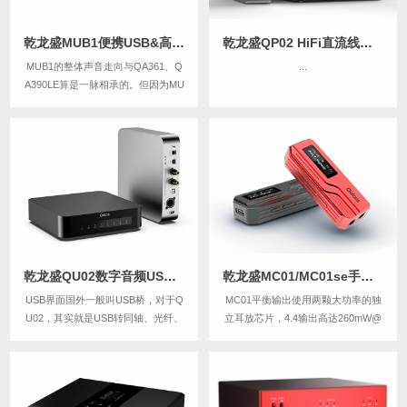
乾龙盛MUB1便携USB&高清蓝牙HiFi解码器耳放
乾龙盛QP02 HiFi直流线性电源处理器
MUB1的整体声音走向与QA361、Q
...
A390LE算是一脉相承的。但因为MU
B1这类机器大家连续听的时间通常
会较长，因此耐听、好听又相对会放
到更重要的位置。整体声音温润、细
腻、安定、耐听，有着不错的声音密
度与结像实体感，纵向空间感与层次
细节...
乾龙盛QU02数字音频USB界面转同轴车载AS338
乾龙盛MC01/MC01se手机便携HiFi解码器耳放
USB界面国外一般叫USB桥，对于Q
MC01平衡输出使用两颗大功率的独
U02，其实就是USB转同轴、光纤、
立耳放芯片，4.4输出高达260mW@
AES / EBU、I2S(IIS) 输出的一个数
32欧，这是比很多旗舰便携HiFi播放
字音频转换器.......
器更高的输出功率。可以适配更多难
推的耳机。