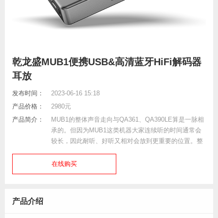
乾龙盛MUB1便携USB&高清蓝牙HiFi解码器
耳放
发布时间：
2023-06-16 15:18
产品价格：
2980元
产品简介：
MUB1的整体声音走向与QA361、QA390LE算是一脉相
承的。但因为MUB1这类机器大家连续听的时间通常会
较长，因此耐听、好听又相对会放到更重要的位置。整
体声音温润、细腻、安定、耐听，有着不错的声音密度
与结像实体感，纵向空间感与层次细节...
在线购买
产品介绍