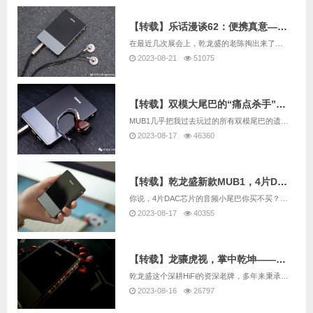
【转载】乐话漫谈62：便携真意——评乾龙盛MUB1
在最近几次展会上，乾龙盛的老陈掏出来了一个蓝牙耳放新品，也就是MUB1，体积小巧精致，声音却相当浑厚，堪称小体积大能量，算是一款相当有水准的产品，因此我赶紧搞了一台，在体验了一段时间后，我个人觉得相当的成功，不过想来这也是必然的，毕竟这可是...
2023-08-21
51075
【转载】双模大尾巴的“痛点杀手”——乾龙盛MUB1
MUB1几乎把我过去玩过的所有双模尾巴的遗憾都给解决了，相对适中的体积尽可能把素质做到了极致、加上调音水平和耳机适配性本身一直是乾龙盛家的强项，这是一台有推力、有素质、有声音审美的机器，除了外观比较平庸以外，作为一个纯粹服务于HIFI发烧友...
2023-08-17
46360
【转载】乾龙盛新款MUB1，4片DAC配置的手机大尾巴你见过没？
你说，4片DAC芯片的音频小尾巴你买不买？起码看到这配置我想很多人都会考虑一下。
2023-08-17
40355
【转载】龙骧虎视，掌中乾坤——乾龙盛MUB1
乾龙盛这个深耕HiFi的资深老牌，多年来秉承精益求精的严谨态度，旗下产品往往都是数年磨一剑，量虽不多，但几乎件件精品。
2023-08-16
26797