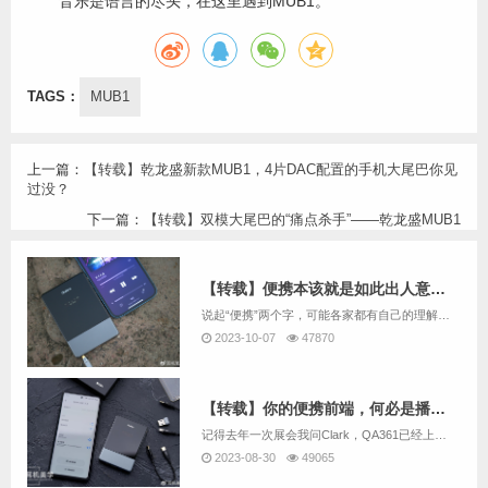
音乐是语言的尽头，在这里遇到MUB1。
TAGS：
MUB1
上一篇：
【转载】乾龙盛新款MUB1，4片DAC配置的手机大尾巴你见
过没？
下一篇：
【转载】双模大尾巴的“痛点杀手”——乾龙盛MUB1
【转载】便携本该就是如此出人意料——乾龙盛MUB1评测
说起“便携”两个字，可能各家都有自己的理解。但是在一众便携播放器厂商中，有一个厂商有自己独到的理解——让台机便携。是的，乾龙盛推出的便携台机系列QA390/LE可谓是惊艳四方。当大家需要一款全新的便携播放器的时候，乾龙盛却拿出了一款便携解码...
2023-10-07
47870
【转载】你的便携前端，何必是播放器？——DC评乾龙盛MUB1
记得去年一次展会我问Clark，QA361已经上市那么久了，该推出新的便携播放器产品了吧？Clark颇为纠结地说，其实一直有这个规划，但是便携播放器发展到当下，再推出一款类似QA361这样的纯音播放器，是否还是市场所需要的产品？而在流媒体音...
2023-08-30
49065