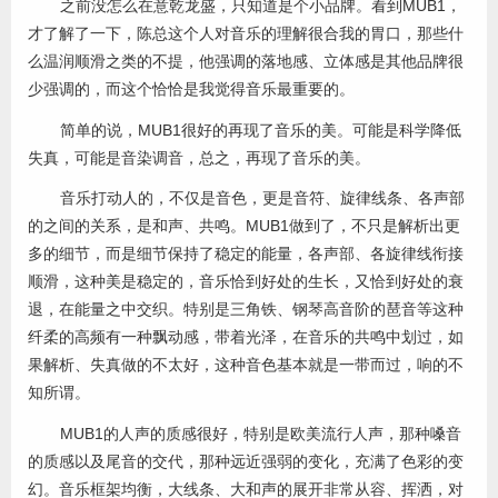
之前没怎么在意乾龙盛，只知道是个小品牌。看到MUB1，
才了解了一下，陈总这个人对音乐的理解很合我的胃口，那些什
么温润顺滑之类的不提，他强调的落地感、立体感是其他品牌很
少强调的，而这个恰恰是我觉得音乐最重要的。
简单的说，MUB1很好的再现了音乐的美。可能是科学降低
失真，可能是音染调音，总之，再现了音乐的美。
音乐打动人的，不仅是音色，更是音符、旋律线条、各声部
的之间的关系，是和声、共鸣。MUB1做到了，不只是解析出更
多的细节，而是细节保持了稳定的能量，各声部、各旋律线衔接
顺滑，这种美是稳定的，音乐恰到好处的生长，又恰到好处的衰
退，在能量之中交织。特别是三角铁、钢琴高音阶的琶音等这种
纤柔的高频有一种飘动感，带着光泽，在音乐的共鸣中划过，如
果解析、失真做的不太好，这种音色基本就是一带而过，响的不
知所谓。
MUB1的人声的质感很好，特别是欧美流行人声，那种嗓音
的质感以及尾音的交代，那种远近强弱的变化，充满了色彩的变
幻。音乐框架均衡，大线条、大和声的展开非常从容、挥洒，对