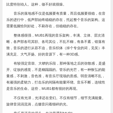
比度特别动人。这种，做不好就很燥。
音乐的落地感不仅是低频要有质量，而且低频要很稳，在音
乐的进行中，低声部始终稳稳的存在，托起整个音乐的架构。这
需要低频恰到好处，不刷存在，但稳稳的存在。
整体感很强，MUB1再现的音乐架构，丰满、立体、层次清
晰，各声部各司其职、各司其位，不乱不糊，有条不紊，错落有
致，音乐的进行从容不迫，音乐织体（掉个专业的词，见笑）丰
满充足、大气开扬。好的音源下，有一种3D感。
有较强定音鼓、大锣的乐段，那种落地之后的弥散感，是盛
开、绽放的感觉，不是糊蹋蹋的。管乐的光芒，有一种恢弘的能
量感，不刺激，音色准，有音乐厅现场的质感。弱音清晰不乱，
有顽强的柔韧力，打击乐的间隔有能量环绕。音乐不断，连续性
是音乐的生命。这些，MUB1都有很好的再现。
不仅有光泽，光泽还在变幻。不仅有细节，细节充满能量。
旋律音涓涓流淌，点缀音闪着细碎的光。