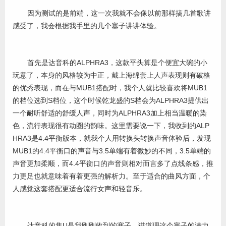
因为测试的是前端，这一次我就不会像以前那样搞几首歌讲
感受了，我会根据我手里的几个塞子讲讲体验。
首先是达音科的ALPHRA3，这款平头算是个便宜大碗的小
玩意了，本身的风格较为中正，戴上海绵套上人声表现则有破格
的优秀表现，而在与MUB1搭配时，我个人就比较喜欢将MUB1
的档位选到S档位，这个时候乾龙盛的S档会为ALPHRA3提供出
一个耐听舒适的舒缓人声，同时为ALPHRA3加上相当温暖的染
色，流行表现很有动圈的韵味。这里需要说一下，我收到的ALP
HRA3是4.4平衡版本，就我个人用转换头转换声音体验后，发现
MUB1的4.4平衡口的声音与3.5单端有着微妙的不同，3.5单端的
声音更加柔顺，而4.4平衡口的声音则相对而言多了点线条感，推
力更足也就意味着有着更强的解析力。至于适合的曲风方面，个
人感觉这套搭配更适合流行女声和轻音乐。
达音科的隼U是我刚刚收到的塞子，讲道理这个塞子的潜力