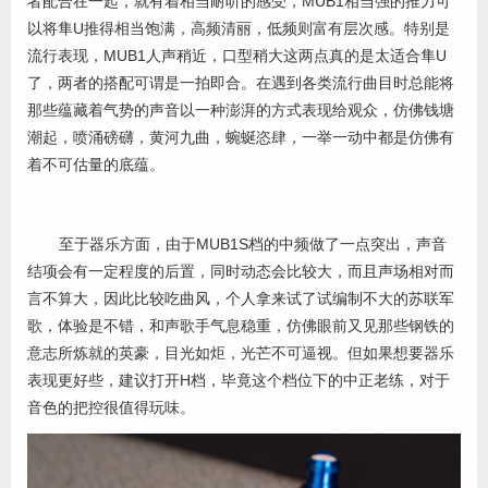
者配合在一起，就有着相当耐听的感受，MUB1相当强的推力可
以将隼U推得相当饱满，高频清丽，低频则富有层次感。特别是
流行表现，MUB1人声稍近，口型稍大这两点真的是太适合隼U
了，两者的搭配可谓是一拍即合。在遇到各类流行曲目时总能将
那些蕴藏着气势的声音以一种澎湃的方式表现给观众，仿佛钱塘
潮起，喷涌磅礴，黄河九曲，蜿蜒恣肆，一举一动中都是仿佛有
着不可估量的底蕴。
至于器乐方面，由于MUB1S档的中频做了一点突出，声音
结项会有一定程度的后置，同时动态会比较大，而且声场相对而
言不算大，因此比较吃曲风，个人拿来试了试编制不大的苏联军
歌，体验是不错，和声歌手气息稳重，仿佛眼前又见那些钢铁的
意志所炼就的英豪，目光如炬，光芒不可逼视。但如果想要器乐
表现更好些，建议打开H档，毕竟这个档位下的中正老练，对于
音色的把控很值得玩味。