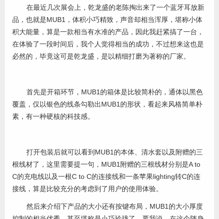
在最近几次展会上，乾龙盛的老陈掏出来了一个蓝牙耳放新
品，也就是MUB1，体积小巧精致，声音却相当浑厚，堪称小体
积大能量，算是一款相当有水准的产品，因此我赶紧搞了一台，
在体验了一段时间后，我个人觉得相当的成功，不过想来这也是
必然的，毕竟这可是乾龙盛，是以精细打磨为著称的厂家。
首先是开箱环节，MUB1的箱体是比较简朴的，通体以黑色
覆盖，仅以银色的线条勾勒出MUB1的形状，看起来风格简单朴
素，有一种硬核的科技感。
打开包装后就可以看到MUB1的本体、清水套以及附赠的三
根线材了，这里需要提一句，MUB1附赠的三根线材分别是A to
C的充电线以及一根C to C的连接线和一条苹果lighting转C的连
接线，算是比较充分的考虑到了用户的使用体验。
然后来介绍下产品的大小还有按键布局，MUB1的大小厚度
控制的相当优秀，甚至堪称是小巧玲珑了。要我说，在这个随身