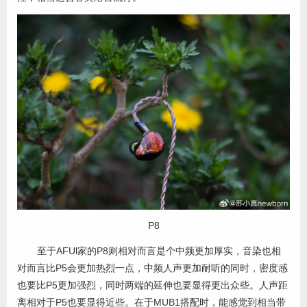
P8
至于AFUl家的P8则相对而言是个中频更加厚实，音染也相
对而言比P5会更加热烈一点，中频人声更加耐听的同时，密度感
也要比P5更加强烈，同时两端的延伸也要显得更出众些。人声距
离相对于P5也要显得近些。在于MUB1搭配时，能感觉到相当带