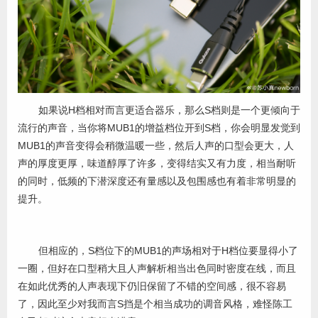
如果说H档相对而言更适合器乐，那么S档则是一个更倾向于
流行的声音，当你将MUB1的增益档位开到S档，你会明显发觉到
MUB1的声音变得会稍微温暖一些，然后人声的口型会更大，人
声的厚度更厚，味道醇厚了许多，变得结实又有力度，相当耐听
的同时，低频的下潜深度还有量感以及包围感也有着非常明显的
提升。
但相应的，S档位下的MUB1的声场相对于H档位要显得小了
一圈，但好在口型稍大且人声解析相当出色同时密度在线，而且
在如此优秀的人声表现下仍旧保留了不错的空间感，很不容易
了，因此至少对我而言S挡是个相当成功的调音风格，难怪陈工