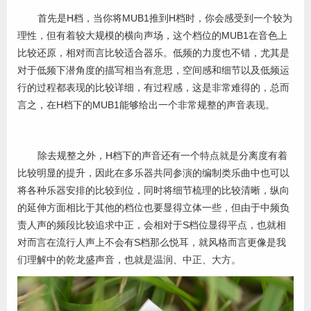
首先是H档，当你将MUB1推到H档时，你会感受到一个较为
理性，但有着较大规模的横向声场，这个档位的MUB1在音色上
比较还原，相对而言比较适合器乐。低频的力度也不错，尤其是
对于低频下潜角度的描写相当有意思，空间感和细节以及低频运
行的过程都表现的比较详细，有过程感，这是非常难得的，总而
言之，在H档下的MUB1能够给出一个非常规整的声音表现。
除去规整之外，H档下的声音还有一个特点就是分离度有着
比较明显的提升，因此在多乐器共同参演的编制类乐曲中也可以
将各种乐器安排的比较到位，同时将细节梳理的比较清晰，纵向
的延伸方面相比于其他的档位也要显得立体一些，但由于中频负
责人声的频段比较追求中正，会相对于S档位显得平点，也就相
对而言在流行人声上不会有S档那么悦耳，就风格而言更像是我
们理解中的乾龙盛声音，也就是温润、中正、大方。