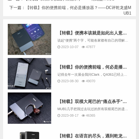
下一篇：
【转载】你的便携前端，何必是播放器？——DC评乾龙盛M
UB1
【转载】便携本该就是如此出人意料——乾龙盛MUB1评测
说起“便携”两个字，可能各家都有自己的理解。但是在一众便携播放器厂商中，有一个厂商有自己独到的理解——让台机便携。是的，乾龙盛推出的便携台机系列QA390/LE可谓是惊艳四方。当大家需要一款全新的便携播放器的时候，乾龙盛却拿出了一款便携解码...
2023-10-07
47877
【转载】你的便携前端，何必是播放器？——DC评乾龙盛MUB1
记得去年一次展会我问Clark，QA361已经上市那么久了，该推出新的便携播放器产品了吧？Clark颇为纠结地说，其实一直有这个规划，但是便携播放器发展到当下，再推出一款类似QA361这样的纯音播放器，是否还是市场所需要的产品？而在流媒体音...
2023-08-30
49070
【转载】双模大尾巴的“痛点杀手”——乾龙盛MUB1
MUB1几乎把我过去玩过的所有双模尾巴的遗憾都给解决了，相对适中的体积尽可能把素质做到了极致、加上调音水平和耳机适配性本身一直是乾龙盛家的强项，这是一台有推力、有素质、有声音审美的机器，除了外观比较平庸以外，作为一个纯粹服务于HIFI发烧友...
2023-08-17
46365
【转载】在语言的尽头，遇到乾龙盛MUB1