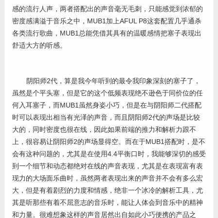
感的流行人声，两者搭配出的声音毫无毛刺，只能感觉到浓郁的
密度感满溢于音乐之中，MUB1加上AFUL P8这套配置几乎通杀
各类流行歌曲，MUB1总能凭借其具有的温暖感情把塞子表现出
舒适大方的听感。
阴阳师2代，算是我今年听到的最令我印象深刻的塞子了，
虽然是个平头塞，但是它的这个低频表现绝不逊色于同价位的任
何入耳塞子，而MUB1虽然身姿小巧，但是在与阴阳师二代搭配
时可以表现出相当有光泽的声音，而且阴阳师2代的声场是比较
大的，同时密度也很在线，因此如果前端的推力和解析力跟不
上，很容易让阴阳师2的声场显得空。而在于MUB1搭配时，是不
会有这种问题的，尤其是在使用4.4平衡口时，我能够深切的感受
到一个细节和动态都绝对在线的声音表现，尤其是在表现富有表
现力的大场面乐曲时，虽然两者表现出来的声音并不会有多么宏
大，但是有着剧烈的力度和情感，绝非一个冰冷的解析工具，尤
其是听那些有着不屈意志的音乐时，能让人体会到音乐中的精神
和力量。很难想象这样的声音居然出自如此小巧便携的产品之