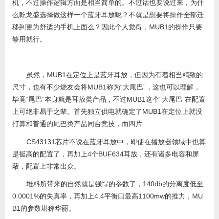
机，不过操作逻辑方面是相当简单的。不过话也要说过来，为什
么乾龙盛选择做这样一个蓝牙耳放呢？不就是想要将操作全部迁
移到更为舒适的手机上面么？因此个人觉得，MUB1的操作只要
够用就行。
虽然，MUB1在定位上是蓝牙耳放，但因为有着相当精致的
尺寸，也有不少烧友会将MUB1称为“大尾巴”，这也可以理解，
毕竟“尾巴”本身就是耳放类产品，不过MUB1这个“大尾巴”在配置
上可绝非易于之辈。首先独立供电就确定了MUB1在定位上就没
打算和普通的尾巴类产品同台竞技，而四片
CS43131芯片不说在蓝牙耳放中，即使在播放器领域中也算
是挺高的配置了，再加上4个BUF634耳放，还有诸多电容和屏
蔽，配置上非常出众。
堆料所带来的自然就是强悍的参数了，140db的分离度低至
0.0001%的失真率，再加上4.4平衡口最高1100mw的推力，MU
B1的参数堪称华丽。