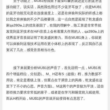
至于功能上，MUB1给我留下最深印象的就还是它的蓝牙连
接功能了。说实话，虽然我也用过不少蓝牙耳放了，但是MUB1
的蓝牙功能无论是在连接速度上，还是在体验和实际的听感上都
比我之前体验的不少产品都要强，这一点自然是延续了乾龙盛自
家qa390le上的优良基因了，在我的理解中，陈工算是非常早就
发觉到蓝牙技术在HiFi音质上会有着重大作用的人，qa390le上的
优秀蓝牙音质就证明了乾龙盛的努力。而在MUB1身上，你就更
可以体验到这项技术运用在更小体积上的表现了，反正我自己反
复试了几次，感觉音质相当出色。
接下来就要分析MUB1的声音了，首先说明一点，MUB1有
四个增益档位，分别是L、M、H还有S（超级）档，推力数据不
用说，肯定是逐级上涨，但重点在于调音上的风格，乾龙盛在这
里下了不小的心思。声音方面L、M这两个的声音较为平淡，适合
那些推力要求非常低的塞子，或者是在学习和睡觉前入眠使用。
而从H档开始，MUB1的声音就开始变得有点意思了。