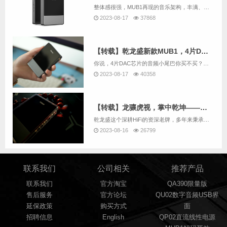
整体感很强，MUB1再现的音乐架构，丰满、立体、层次清晰，各声部各司其职、各司其位，不乱不糊，有条不紊，错落有致，音乐的进行从容不迫，音乐织体（掉个专业的词，见笑）丰满充足、大气开扬。好的音源下，有一种3D感。
2023-08-17
37868
【转载】乾龙盛新款MUB1，4片DAC配置的手机大尾巴你见过没？
你说，4片DAC芯片的音频小尾巴你买不买？起码看到这配置我想很多人都会考虑一下。
2023-08-17
40358
【转载】龙骧虎视，掌中乾坤——乾龙盛MUB1
乾龙盛这个深耕HiFi的资深老牌，多年来秉承精益求精的严谨态度，旗下产品往往都是数年磨一剑，量虽不多，但几乎件件精品。
2023-08-16
26799
联系我们
公司相关
推荐产品
联系我们
官方淘宝
QA390限量版
售后服务
官方论坛
QU02数字音频USB界
延保政策
购买方式
面
招聘信息
English
QP02直流线性电源