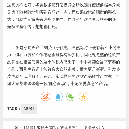
这真的不太好，毕竟很多随身便携党之所以选择便携前端本身就
是为了随时随地能听到音乐这一点，而如果你把前端做的那么
大，那就肯定得失去许多便携性。而且今年这个夏天格外的热，
短裤里塞个砖，想想都社死。
但是小尾巴产品则受限于供电，虽然标称上会有着不小的推
力，但在力度和立体感总会显得有些妥协，因此乾龙盛的这款产
品算是在相当便携的这个体积内做出了一个非常契合当下节奏的
产品，而且声音还非常符合大众的审美，推力更是澎湃。引发热
度也就可以理解了。在此非常诚恳的将这款产品推荐给大家，希
望大家都来试试这一款“随心而动”，牢记便携真意的产品。
TAGS：
MUB1
上一篇：
【转载】双模大尾巴的“痛点杀手”——乾龙盛MUB1