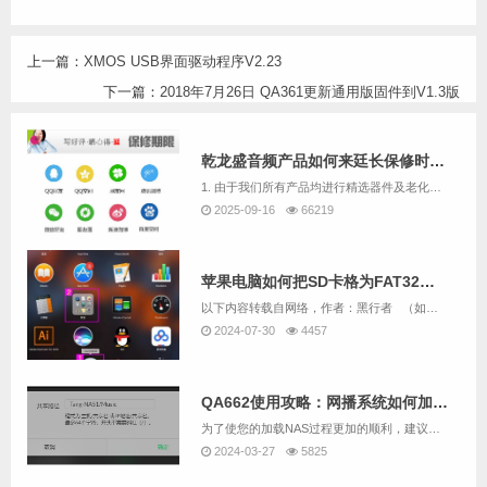
上一篇：
XMOS USB界面驱动程序V2.23
下一篇：
2018年7月26日 QA361更新通用版固件到V1.3版
乾龙盛音频产品如何来廷长保修时间呢
1. 由于我们所有产品均进行精选器件及老化数个小时，且负责测试及生产的均为音响爱好者，因此我们售出的机器故障率极低。2. 乾龙盛并不像其它厂商那样在市场推广上投入巨额费用，而是几乎把所有的利润都重新投入产品研发与客服服务上面，我们认为产品主...
2025-09-16
66219
苹果电脑如何把SD卡格为FAT32格式
以下内容转载自网络，作者：黑行者 （如果有版权问题，请联系我们删除）原文章链接：https://www.sohu.com/a/255067461_100241398 &...
2024-07-30
4457
QA662使用攻略：网播系统如何加载NAS中的音乐？
为了使您的加载NAS过程更加的顺利，建议先用QA662配套的读卡器加SD卡替代U盘，并根据“QA662使用攻略：网播系统如何播放U盘中的音乐？”的说明尝试用QA662的网播系统播放U盘中的音乐。如果您要跳过尝试U盘播放，而直接加载NAS，也...
2024-03-27
5825