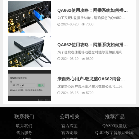
QA662使用攻略：网播系统如何播放U盘中的音乐？
为了实现U盘播放功能，请确保您的QA662是带网播的版本。我们用QA662随机配送的SD卡配合读卡器作为U盘替代方案为例。操作步骤如下：1. 请将U盘插入QA662设备背面的USB 3.0接口【USB2】。2. 同时，请将网线连接至QA66...
2024-03-20
7330
QA662使用攻略：网播系统如何播放移动硬盘中的音乐？
为了使您在使用移动硬盘时能够更加的顺利，建议先用QA662配套的读卡器加SD卡替代U盘，并根据“QA662使用攻略：网播系统如何播放U盘中的音乐？”的说明尝试用QA662的网播系统播放U盘中的音乐。如果您要跳过尝试U盘播放，而直接播放移动硬...
2024-03-19
9809
来自热心用户-乾龙盛QA662纯音播放器 网播部分的攻略（主要是NAS的挂载）
这是热心用户喜乐柴米在其微信公众号上分享的一篇文章，这篇文章分享内容包括一部分网播的基础操作，但主要还是NAS的挂载方法。为了尊重作者的创作，我们这里就直接给链接了： 乾龙盛QA662纯音播放器 网播部分的攻略文中写到的网播操控A...
2024-03-15
5729
联系我们
公司相关
推荐产品
联系我们
官方淘宝
QA390限量版
售后服务
官方论坛
QU02数字音频USB界