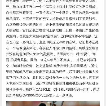
拽窗花纸，轻轻一拉，便可以把音色的变化细节在音节之间展
开。乐曲旋律不再由一个个基音加上持续时间较短的泛音组成，
而是基音连着泛音，一直持续到下一个基音，整首歌感觉一瞬间
被填满了。不管是声音的密度，还是信息量都得到了显著加强。
而这些被拉伸开来的音色，并不是简单的加强音色音量而得到的
无效密度，它们还包含在空间上的散射，反射，并由此产生的些
微混响，也就是大家俗称的“空气感”。这种感觉并不算很强，泛
音也不是一路向上走，直至冲到虚无缥缈的音域。它们基本还处
在一个结像偏实体化，容易被人耳感知到的范畴。所以这套组合
并没有刻意加强5-7kHz的高频段，从而营造出一种“空灵”、“华
丽”的调音风格。因为一来这些细节并不真实，二来还会刺激耳
朵，加速听觉疲劳。乾龙盛希望“赋予声音扎实的重量感”，通过
细腻的笔触尽可能描绘出声音本真的样子，尽可能让好音乐去发
挥它们的感染力。并且因为QH1作为一台独立的放大器，拥有更
为充裕的功率储备，因此它能够在极高频和极低频两侧把耳机振
膜推得更开。所以当QA390LE、QH1和LPS组合到一起时，声场
比起单独听QA390MOD/LE还要大上一到两圈。