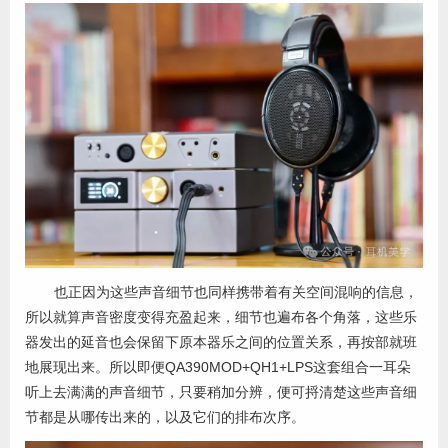
也正因为这些声音细节也同样携带着有关空间混响的信息，
所以就算声音密度变得充盈起来，细节也遍布各个角落，这些乐
器发出的延音也会保留下原本器乐之间的位置关系，再按部就班
地展现出来。所以即便QA390MOD+QH1+LPS这套组合一耳朵
听上去满满的声音细节，只要稍加分辨，便可捋清楚这些声音细
节都是从哪传出来的，以及它们的排布次序。