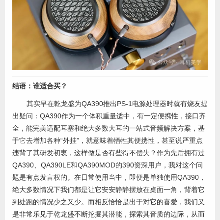
结语：谁适合买？
其实早在乾龙盛为QA390推出PS-1电源处理器时就有烧友提
出疑问：QA390作为一个体积重量适中，有一定便携性，接口齐
全，能完美适配耳塞和绝大多数大耳的一站式音频解决方案，基
于它去增加各种“外挂”，就意味着牺牲其便携性，甚至说严重点
违背了其研发初衷，这样做是否有些得不偿失？作为先后拥有过
QA390、QA390LE和QA390MOD的390资深用户，我对这个问
题是有点发言权的。在日常使用当中，即便是单独使用QA390，
绝大多数情况下我们都是让它安安静静摆放在桌面一角，背着它
到处跑的情况少之又少。而相反恰恰是出于对它的喜爱，我们又
是非常乐见于乾龙盛不断挖掘其潜能，探索其音质的边际，从而