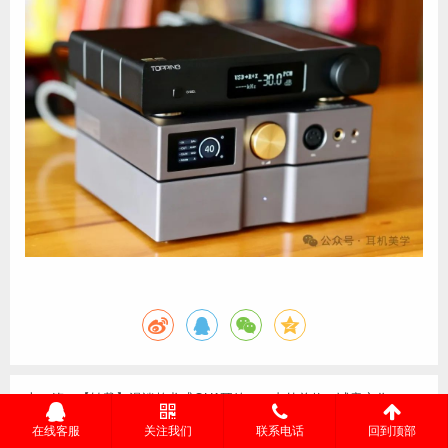
上一篇：
【转载】漫谈乾龙盛QH1耳放——内外兼修，诚意之作
下一篇：
【转载】私房choice|真水无香——乾龙盛新耳放QH1声音评
在线客服
关注我们
联系电话
回到顶部
测