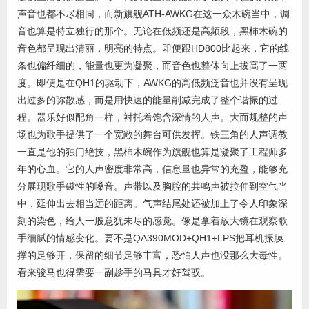
声音也都不尽相同，而新旗舰ATH-AWKG在这一众木碗当中，调
音也算是特立独行的那个。无论在低频还是高频段，黑柿木碗的
音色都呈现出清丽，明亮的特点。即便跟HD800比起来，它的线
条也偏纤细的，能量也更为凝聚，而音色也整体向上拔高了一两
度。即便是在QH1的驱动下，AWKG的高低频泛音也并没有呈现
出过多的弥散感，而是用快速的能量削减完成了整个谐振的过
程。器乐好似配角一样，衬托着饱含深情的人声。大而规整的声
场也为歌手提供了一个宽敞的舞台可供发挥。铁三角的人声调教
一直是他的独门绝技，黑柿木碗作为旗舰也算是凝聚了工程师多
年的心血。它的人声密度非常高，信息量也异常的充盈，能够充
分展现歌手磁性的嗓音。声带以及胸腔的共鸣声被拉伸到空气当
中，延伸出去相当远的距离。气声结尾处还被加上了令人印象深
刻的染色，给人一股意犹未尽的感觉。像是拿着放大镜在观察歌
手细腻的情感变化。要不是QA390MOD+QH1+LPS把耳机振膜
撑的足够开，保留的细节足够丰富，恐怕人声也没那么大毒性。
看来骏马也得需要一副趁手的马具才好驾驭。