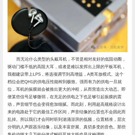
而无论什么类型的头戴耳机，不管是相对友好的低阻动圈，
驱动门槛不低的高阻大耳，或者是难以发挥出上限的平板耳机，
我都建议带上LPS，将选项调节到高增益，A类耳放模式。这个
档位会把QH1的供电压性能榨到极致。强而有力的供电一旦就
位，耳机的振膜就会被推出更大的冲程，从而营造出大动态。即
便某些信号足够微弱，在充足的供电之下也足够引起振膜的震
动，声音细节也会变得愈加细腻。而此刻，利用超高规格设计出
来的电路处于它的最佳工作区间，声音结像的位置也不会因此而
乱掉。所以我们才会同时听到汹涌澎湃的低频，位置精准，层次
分明的人声跟器乐结像，以及丰富舒展、真切多变的音色。那些
售价动辄大几万的分体式解码耳放大抵也是这种调性。