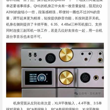
单还要省事得多。QH1的机身正中央有一枚音量旋钮，阻尼比Q
A390的旋钮小一些，段落感稍强，即便转一圈也不过20%的音
量，调节起来更为精准，短按提供静音功能，长按则是开关机。
机身右侧则提供了卡侬平衡、6.35、4.4Bal三种耳机接口。支持
同时连接三副耳机一块工作，若是几位好友坐在一起，用一台机
器分享音乐也未尝不可。
机身背面从左到右依次是，XLR平衡输入，4.4平衡、3.5单
端对录输入，RCA单端输入，RCA单端前级输出、XLR平衡输