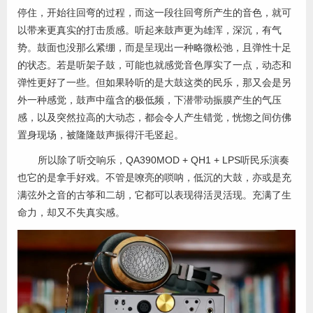
停住，开始往回弯的过程，而这一段往回弯所产生的音色，就可
以带来更真实的打击质感。听起来鼓声更为雄浑，深沉，有气
势。鼓面也没那么紧绷，而是呈现出一种略微松弛，且弹性十足
的状态。若是听架子鼓，可能也就感觉音色厚实了一点，动态和
弹性更好了一些。但如果聆听的是大鼓这类的民乐，那又会是另
外一种感觉，鼓声中蕴含的极低频，下潜带动振膜产生的气压
感，以及突然拉高的大动态，都会令人产生错觉，恍惚之间仿佛
置身现场，被隆隆鼓声振得汗毛竖起。
所以除了听交响乐，QA390MOD + QH1 + LPS听民乐演奏
也它的是拿手好戏。不管是嘹亮的唢呐，低沉的大鼓，亦或是充
满弦外之音的古筝和二胡，它都可以表现得活灵活现。充满了生
命力，却又不失真实感。