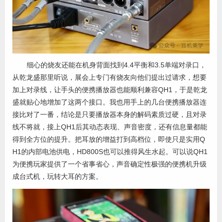
细心的烧友还能在机身背面找到4.4平衡和3.5单端对录口，
从乾龙盛那里听说，展会上专门有烧友向他们提出过请求，想要
加上对录线，让手头的便携播放器也能顺利兼容QH1，于是乾龙
盛就贴心地增加了这两个接口。我也用手上的几台便携播放器连
接比对了一番，结论是只要播放器本身的解码素质过硬，且对录
线不将就，接上QH1后其动态表现、声音密度，还有信息量都能
得到全方位的提升。把耳放的增益打到高档位，即使只是实用Q
H1的内部电池供电，HD800S也可以推得风生水起。可以说QH1
为便携玩家提供了一个省事省心，声音确定性极强的便携机升级
成台式机，玩转大耳的方案。