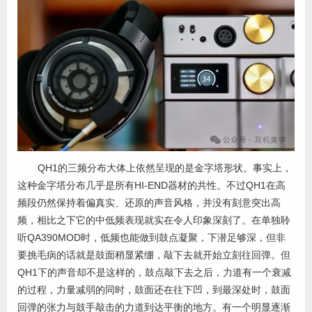
QH1的三频分布大体上依然呈现的是金字塔形状。事实上，
这种金字塔分布几乎是所有HI-END器材的共性。不过QH1在高
频段仍然保持着偏真实、还原的声音风格，并没有刻意突出高
频，相比之下它的中低频表现就实在令人印象深刻了。在单独聆
听QA390MOD时，低频也能做到鼓点凝聚，下潜足够深，但非
要挑毛病的话就是鼓面稍显紧绷，敲下去就开始立刻往回弹。但
QH1下的声音却不是这样的，鼓点敲下去之后，力道有一个衰减
的过程，力量减弱的同时，鼓面还在往下凹，到最深处时，鼓面
回弹的张力与鼓手敲击的力道到达平衡的地方。有一个明显逐渐