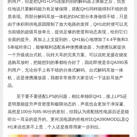
的用户，但是把QH1+LPS连接到别的解码器上体验之后，负责
任地说只要解码能力有足够保障，搭配QH1同样能得到不错的音
质表现。而部分解码耳放一体机的DAC部分本身做得不错，只是
由于体积和供电原因限制了放大电路的发挥，QH1此时便可以充
当前级的超级耳放单元，提供足够的密度和动态表现，给到它们
全面的提升。再加上上文提到的，QH1贴心地增加了4.4平衡和3.
5单端对录口，能够顺利适配各种便携播放器，为便携玩家提供
一个升级成台式机，玩转大耳的完美方案。可以说乾龙盛在烧友
选购耳放时，把能想到的事都给办好了，因此即便是非QA390系
列用户，无论你手上有不错的分体式解码、台式解码耳放一体
机，还是便携播放器，我都非常推荐大家尝试一下这款耳放产
品。
至于要不要搭配LPS的问题，相比单独听QH1，接上LPS还
是明显能提升声音密度和极限动态的，声底也会更加干净深邃。
虽然是100分与85-90分的差别，但我认为搭配线性电源后还是能
听出一耳朵的提升的。更何况电源的价格对比QA390MOD以及Q
H1来说也算不上贵，个人还是推荐用家一步到位。