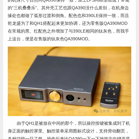
的机身尺寸自然同QA390保持一致，加上LPS同框便组成了常规
的“三机叠叠乐”。其外壳工艺也跟QA390没什么差别，在机身边
缘处也都做了弧形过渡和倒角。配色也和390LE保持一致，而且
乾龙盛为了和QH1搭配起来更加协调，还为零售版QA390MOD
在常规的黑、红配色之外增加了与390LE相同的钛灰色，而我手
上这台，便是在售版的钛灰色QA390MOD。
由于QH1是被放在中间的那个，所以操控按键被集成到了机
身正面的触控屏里。触控菜单采用图标式设计，支持滑动翻页，
各种功能一目了然。操作起来比QA390一下一下地按方向键选菜