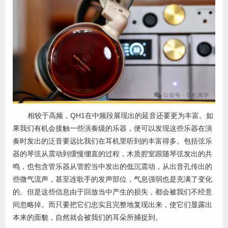
相较于高频，QH1在中频段展现出的延音还要更为丰富。如
果我们有机会接触一些演奏级的乐器，便可以发现这些乐器在演
奏时发出的泛音要远比我们在耳机里听到的丰富得多。包括弦乐
器的琴弦从震动到缓慢绷直的过程，木质腔室跟随琴弦发出的共
鸣，也包含管乐器从管腔当中发出的低沉震动，从出音孔传出的
些微气流声，甚至连歌手的发声部位，气息强弱也是充满了变化
的。但是这些信息由于回放当中产生的损失，都会被我们不经意
间忽略掉。而只要把它们忠实且完整地复现出来，使它们显露出
本来的面貌，自然就会被我们的耳朵所捕捉到。