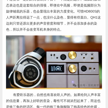
态表达也是这套组合的强项，即便在中高频，即便是低频部分为
旋律铺底的乐器，也会显现出丰富的力度变化。可惜HD800S的
人声距离拉得远了一点，也没什么染色，显得有些直白。QH1这
边则只管还原出更多的声音密度和细节，并不会添加多余的染
色，所以并不会改变耳机本身的特点。
有爱听乐器的，自然也有喜欢听人声的。如果给到人声丰富
的信息量，再加上好听的音染，毒性可不就浓烈起来了，而这也
是铁三角的舒适区。每一代的铁三角旗舰除了独具特色的外观，