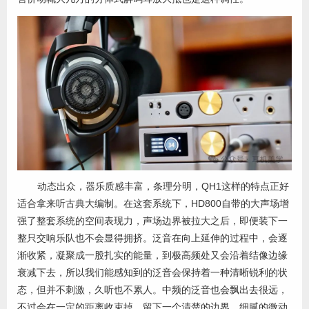
动态出众，器乐质感丰富，条理分明，QH1这样的特点正好
适合拿来听古典大编制。在这套系统下，HD800自带的大声场增
强了整套系统的空间表现力，声场边界被拉大之后，即便装下一
整只交响乐队也不会显得拥挤。泛音在向上延伸的过程中，会逐
渐收紧，凝聚成一股扎实的能量，到极高频处又会沿着结像边缘
衰减下去，所以我们能感知到的泛音会保持着一种清晰锐利的状
态，但并不刺激，久听也不累人。中频的泛音也会飘出去很远，
不过会在一定的距离收束掉，留下一个清楚的边界。细腻的微动