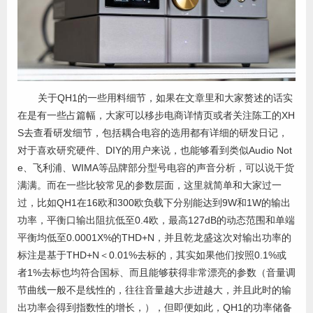
关于QH1的一些用料细节，如果在文章里和大家赘述的话实
在是有一些占篇幅，大家可以移步电商详情页或者关注陈工的XH
S去查看研发细节，包括耦合电容的选用都有详细的研发日记，
对于喜欢研究硬件、DIY的用户来说，也能够看到类似Audio Not
e、飞利浦、WIMA等品牌部分型号电容的声音分析，可以说干货
满满。而在一些比较常见的参数层面，这里就简单和大家过一
过，比如QH1在16欧和300欧负载下分别能达到9W和1W的输出
功率，平衡口输出阻抗低至0.4欧，最高127dB的动态范围和单端
平衡均低至0.0001X%的THD+N，并且乾龙盛这次对输出功率的
标注是基于THD+N＜0.01%去标的，其实如果他们按照0.1%或
者1%去标也均符合国标、而且能够获得非常漂亮的参数（音量调
节曲线一般不是线性的，往往音量越大步进越大，并且此时的输
出功率会得到指数性的增长，），但即便如此，QH1的功率储备