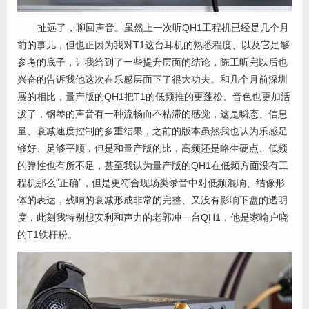
扯远了，聊回声音。虽然上一次听QH1工程机已经是几个月
前的事儿，但也正因为我对T1这台耳机的熟悉程度、以及它足够
参考的底子，让我给到了一些提升层面的结论，陈工听完以后也
兴奋的告诉我他这次在乐感层面下了很大功夫。和几个月前深圳
展的相比，量产版的QH1把T1的低频推的更蓬松、音色也更加活
泼了，钢琴的声音有一种流畅而不粘滞的感觉，这是瞬态、信息
量、衰减速度控制的多重结果，之前的版本虽然我也认为乐感足
够好、足够平顺，但是和量产版的比，高频还是略生硬点、低频
的弹性也有所不足，甚至我认为量产版的QH1在低频方面没有工
程机那么“正确”，但是更符合现场类录音中对低频混响、结像形
体的表达，残响的衰减形成非常的完整、又没有影响下盘的透明
度，此刻我特别想安利和声力的老郭冲一台QH1，他是家喻户晓
的T1铁杆粉。