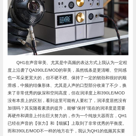
QH1在声音审美、尤其是中高频的表达方式上我认为一定程
度上沿袭了QA390LE/MOD的审美，虽然线条是更清晰、空间感
也一耳朵更宽大的，但不硬不楞、保持了一定的韧劲和很好的顺
滑感，中频的结像形体、尤其是人声的口型部分收束了不少，换
来了非常优秀的纵深和空间高度，但在润泽度上和390LE/MOD
没有本质上的区别，看到这里可能有人要杠了，润泽度居然没有
加强吗？其实随着素质的提升，能够“保持”现在的润泽度是需要
再硬件和调音上付出巨大努力的，作为一个纯放大器而言，QH1
已经在声音的【张力】和【细腻】上取到了非常优秀的平衡度。
而和390LE/MOD不一样的地方在于，我认为QH1的低频其实要