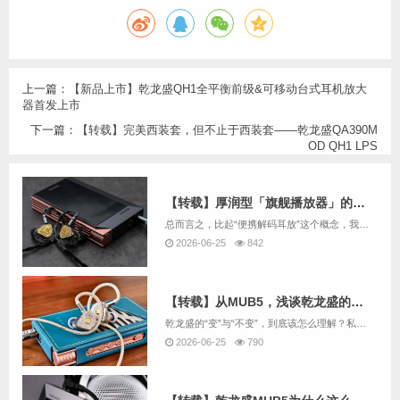
上一篇：
【新品上市】乾龙盛QH1全平衡前级&可移动台式耳机放大
器首发上市
下一篇：
【转载】完美西装套，但不止于西装套——乾龙盛QA390M
OD QH1 LPS
【转载】厚润型「旗舰播放器」的潜质：聊聊乾龙盛MUB5
总而言之，比起“便携解码耳放”这个概念，我更喜欢把MUB5和旗舰播放器放在一起比较，其素质水准和声音审美与后者更加接近。如果你不刚需本地播放、不care体积重量的问题，那MUB5真的可以代替旗舰播放器，在你的随身音频系统中发挥高品质前端的作...
2026-06-25
842
【转载】从MUB5，浅谈乾龙盛的“变”与“不变”
乾龙盛的“变”与“不变”，到底该怎么理解？私以为乾龙盛的“不变”在于出奇制胜的研发角度和海纳百川的调音理念，“变”的是突破认知的音质提升和符合主流的审美设计。在这个一切向快看齐的浮躁时代，MUB5就是为数不多能让我慢下来，静静享受音乐的知心...
2026-06-25
790