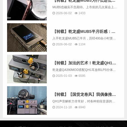
【转载】乾龙盛MUB5为什么这么好听？
MUB5也确实不负期待。上市前的几次展会上，它就得到了众多媒体和烧友的普遍好评，甚至将其誉为“随身音质天花板”；上市后更是一机难求，多个批次都被迅速抢空，可以说是一款被烧友“用脚投票”的好产品。如今这款产品已经上市几个月，也有很多媒体和烧友...
2026-06-02
1433
【转载】乾龙盛MUB5半月听感：便携体积里的台机级R2R之声
入手乾龙盛MUB5已半月，历经400余小时煲机，这款前端终于展现出最佳状态，也成了我今年最惊喜的音频设备——它在自身价位上，交出了远超价格预期的声音表现。
2026-06-02
1104
【转载】加法的艺术！乾龙盛QH1耳放 LPS分体电源主观体验报告
乾龙盛QA390MOD搭配QH1耳放和LPS分体电源，解决原设备推力不足问题，提升音质，实现全场景覆盖，兼具灵活性与机动性，成为一站式懒人神器。
2025-01-03
6595
【转载】【国货龙卷风】我偶像推出了新作品——乾龙盛QH1耳放前级
QH1声音解析力非常好，对各种前段音源的音色反馈明确，煲机后声音的，中性和透明感十分强烈，精致细腻有润度的声音，不失动态，音乐的流畅度有很大优势，怎么听都是自然的。
2024-11-18
6940