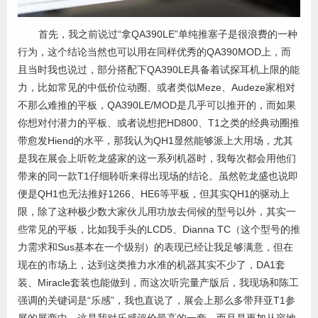
首先，我之前说过“拿QA390LE”单纯推塞子是很浪费的一种
行为，这个结论当然也可以用在同样优秀的QA390MOD上，而
且当时我也说过，部分搭配下QA390LE具备着试探耳机上限的能
力，比如常见的中低价位动圈、或者类似Meze、Audeze家相对
不那么难推的平板，QA390LE/MOD是几乎可以推开的，而如果
你想对付潜力的平板、或者说想把HD800、T1之类的经典动圈推
带愈发Hiend的水平，那我认为QH1显然能够派上大用场，尤其
是我在展会上听乾龙盛家的这一系列机器时，我每次都会用他们
带来的同一款T1仔细聆听来得出现场的结论。虽然乾龙盛也说即
便是QH1也无法推好1266、HE6等平板，但其实QH1的驱动上
限，除了这种极少数大家伙儿用功放去伺候的型号以外，其实一
些常见的平板，比如我手头的LCD5、Dianna TC（这个型号的推
力需求和Sus基本在一个级别）的表现已经让我足够满意，但在
现在的市场上，达到这类推力水准的机器其实不少了，DA1套
装、Miracle套装也能做到，而这次听完量产版后，我现场和陈工
强调的关键词是“乐感”，我也直说了，展会上那么多带拜亚T1参
展的展商中，这是我对乐感评价最高的一套，而且是更加从容地