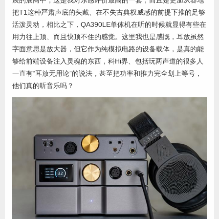
把T1这种严肃声底的头戴、在不失古典权威感的前提下推的足够
活泼灵动，相比之下，QA390LE单体机在听的时候就显得有些在
用力往上顶、而且快顶不住的感觉。这里我也是感慨，耳放虽然
字面意思是放大器，但它作为纯模拟电路的设备载体，是真的能
够给前端设备注入灵魂的东西，科Hi界、包括玩两声道的很多人
一直有“耳放无用论”的说法，甚至把功率和推力完全划上等号，
他们真的听音乐吗？