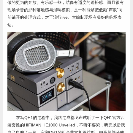
做的更为的奔放、有乐感一些，结像有适度的蓬松感、而且很有
现场录音的那种落地感与混响模拟，是一种能够把低频“声浪”向
前铺开的处理方式，对于流行live、大编制现场有极好的临场表
达。
在写QH1的过程中，我路过成都戈声试听了一下QH1官方西
装套推的HIFIMAN HE1000 Unveiled，不听不要紧，听完以后我
自己自购了一副，它和QH1的组合非常相得益彰，中高频部分的