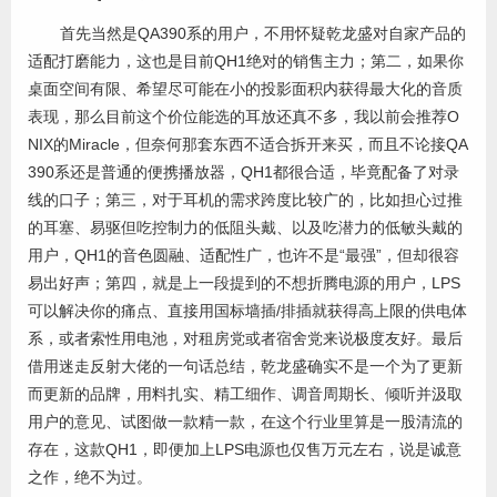
首先当然是QA390系的用户，不用怀疑乾龙盛对自家产品的
适配打磨能力，这也是目前QH1绝对的销售主力；第二，如果你
桌面空间有限、希望尽可能在小的投影面积内获得最大化的音质
表现，那么目前这个价位能选的耳放还真不多，我以前会推荐O
NIX的Miracle，但奈何那套东西不适合拆开来买，而且不论接QA
390系还是普通的便携播放器，QH1都很合适，毕竟配备了对录
线的口子；第三，对于耳机的需求跨度比较广的，比如担心过推
的耳塞、易驱但吃控制力的低阻头戴、以及吃潜力的低敏头戴的
用户，QH1的音色圆融、适配性广，也许不是“最强”，但却很容
易出好声；第四，就是上一段提到的不想折腾电源的用户，LPS
可以解决你的痛点、直接用国标墙插/排插就获得高上限的供电体
系，或者索性用电池，对租房党或者宿舍党来说极度友好。最后
借用迷走反射大佬的一句话总结，乾龙盛确实不是一个为了更新
而更新的品牌，用料扎实、精工细作、调音周期长、倾听并汲取
用户的意见、试图做一款精一款，在这个行业里算是一股清流的
存在，这款QH1，即便加上LPS电源也仅售万元左右，说是诚意
之作，绝不为过。