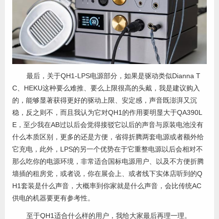
最后，关于QH1-LPS电源部分，如果是驱动类似Dianna T
C、HEKU这种要么难推、要么上限很高的头戴，我是建议购入
的，能够显著获得更好的驱动上限、安定感，声音既澎湃又沉
稳，反之则不，而且我认为它对QH1的作用要明显大于QA390L
E，至少我在AB过以后会觉得接驳它以后的声音与原装电池没有
什么本质区别，更多的还是方便，省得折腾两套电源或者额外给
它充电，此外，LPS的另一个优势在于它重整电源以后会相对不
那么吃你的电源环境，非常适合国标电源用户、以及不方便折腾
墙插的租房党，或者说，你在展会上、或者线下实体店听到的Q
H1套装是什么声音，大概率到你家就是什么声音，会比传统AC
供电的机器要更有参考性。
至于QH1适合什么样的用户，我给大家最后再理一理。