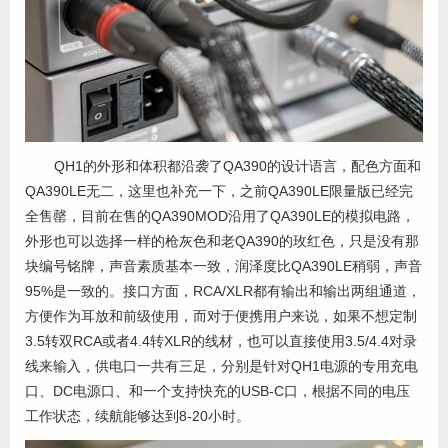
QH1的外形和体积都沿袭了QA390的设计语言，配色方面和
QA390LE无二，这里也补充一下，之前QA390LE限量版已经完
全售罄，目前在售的QA390MOD沿用了QA390LE的模拟电路，
外形也可以选择一样的枪灰色和老QA390的玫红色，只是没有那
块编号铭牌，声音素质基本一致，润泽度比QA390LE稍弱，声音
95%是一致的。接口方面，RCA/XLR都有输出和输出两组通道，
方便作为耳放和前级使用，而对于便携用户来说，如果不想定制
3.5转双RCA或者4.4转XLR的线材，也可以直接使用3.5/4.4对录
线来输入，供电口一共有三足，分别是针对QH1电源的专用充电
口、DC电源口、和一个支持快充的USB-C口，根据不同的电压
工作状态，续航能够达到8-20小时。