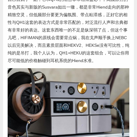
音色其实与新版的Susvara如出一辙，都是非常Hiend走向的那种
精致空灵，但低频部分要更为偏氛围、带点粘滞感，正好它的相
性与QH1这套的表达方式是非常匹配的，对泛流行人声和古典都
有非常好的表达。这套东西唯一的不足是纵深弱了点，但这个事
儿吧，HIFIMAN的原线会需要背点锅，我在戈声顺手换上NEBC
以后完美解决，而且素质层面和HEKV2、HEKSe没有可比性，纯
纯的是吊打，我个人认为，QH1+HEKU的这套组合，可以让你用
尽可能低的价格触碰到耳机系统的Hiend水准。