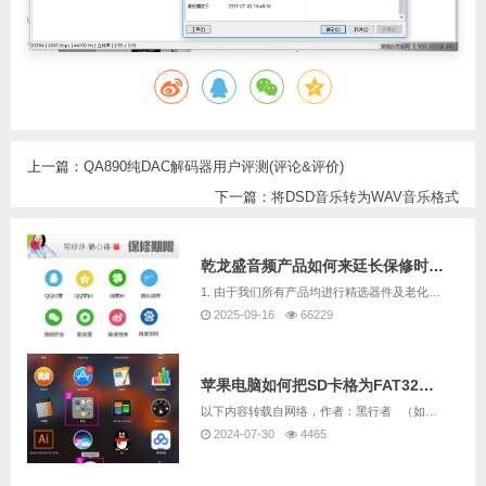
上一篇：
QA890纯DAC解码器用户评测(评论&评价)
下一篇：
将DSD音乐转为WAV音乐格式
乾龙盛音频产品如何来廷长保修时间呢
1. 由于我们所有产品均进行精选器件及老化数个小时，且负责测试及生产的均为音响爱好者，因此我们售出的机器故障率极低。2. 乾龙盛并不像其它厂商那样在市场推广上投入巨额费用，而是几乎把所有的利润都重新投入产品研发与客服服务上面，我们认为产品主...
2025-09-16
66229
苹果电脑如何把SD卡格为FAT32格式
以下内容转载自网络，作者：黑行者 （如果有版权问题，请联系我们删除）原文章链接：https://www.sohu.com/a/255067461_100241398 &...
2024-07-30
4465