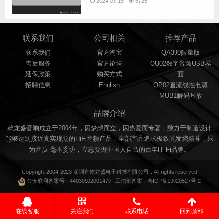
2024-03-15
5725
联系我们
公司相关
推荐产品
联系我们
官方淘宝
QA390限量版
售后服务
官方论坛
QU02数字音频USB界
延保政策
购买方式
面
招聘信息
English
QP02直流线性电源
MUB1解码耳放
品牌介绍
乾龙盛音响成立于2004年，因梦想而立，因热爱而专著，致力于制造设计
能够达到接近真实现场的HiFi音频产品，全部产品追求极致的发烧精神，只
为音质-毫不妥协，立志要做中国人自己的百年Hi-Fi品牌。
Copyright 2004-2023 深圳市
乾龙盛
电子科技有限公司，All rights reserved
公安联网备案号：
44030902001479
| 工信部备案：
粤ICP备19020527号-2
在线客服
关注我们
联系电话
回到顶部