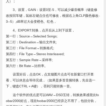
入）；
3、设置，GAIN：设置0至-5，可以减少爆音概率（键盘修
改按回车键，鼠标左键点住也可修改，根据右上角CLP颜色修改-
3--5）,dB率过大会变橙色、红色，
4、EXPORT:转换，点开后从上到下设置，
第一行：Source→Selected Songs;
第二行：Destination→输出文件夹;
第三行：File Format→转换格式;
第四行：File Type→Stereo lnterleaved;
第五行：Sampie Rate→采样率;
第六行：Bit Rate→比特率。
设置好后，点击OK，点支烟图片点击可在新窗口打开查
看，可以休息会等待完成，（如果是多首音频转换，先全选一
下，键盘CTRL＋A键），否则只能转换一首。
这个软件的优点是可以WAV→DSD互转，转换效果感觉比fo
obar2000好点，现在foobar2000已经弃之不用了，包括分轨，