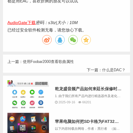
都是用EAC，喜欢折腾的朋友可以试试
AudioGate下载
密码：s3tz
|
大小：10M
已经过安全软件检测无毒，请您放心下载。
上一篇：
使用Foobar2000查看歌曲属性
下一篇：
什么是DAC？
乾龙盛音频产品如何来廷长保修时间呢
1. 由于我们所有产品均进行精选器件及老化数个小时，且负责测试及生产的均为音响爱好者，因此我们售出的机器故障率极低。2. 乾龙盛并不像其它厂商那样在市场推广上投入巨额费用，而是几乎把所有的利润都重新投入产品研发与客服服务上面，我们认为产品主...
2025-09-16
66201
苹果电脑如何把SD卡格为FAT32格式
以下内容转载自网络，作者：黑行者 （如果有版权问题，请联系我们删除）原文章链接：https://www.sohu.com/a/255067461_100241398 &...