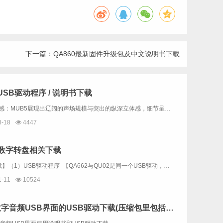
下一篇：
QA860最新固件升级包及中文说明书下载
 USB驱动程序 / 说明书下载
Clark的听感：MUB5展现出辽阔的声场规模与突出的纵深立体感，细节呈现清晰且丰富而绵密，听感温润厚实。其搭载的优质R2R架构赋予声音独特的鲜活感与真实质感，流畅自然，现场还原极具沉浸氛围。尤为难得的是扎实有力的中低频表现——落地感明确，...
8-18
4447
2数字转盘相关下载
【软件下载】（1）USB驱动程序 【QA662与QU02是同一个USB驱动，已经有安装QU02的驱动就不需要重复下载】（2）意大利amanero官方USB驱动下载 （内容与上一个一样，不同的是：上面的下载链...
1-11
10524
QU02数字音频USB界面的USB驱动下载(压缩包里包括QU02使用说明书）