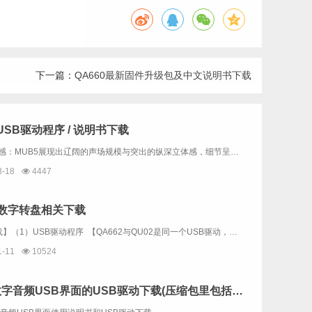
下一篇：
QA660最新固件升级包及中文说明书下载
 USB驱动程序 / 说明书下载
Clark的听感：MUB5展现出辽阔的声场规模与突出的纵深立体感，细节呈现清晰且丰富而绵密，听感温润厚实。其搭载的优质R2R架构赋予声音独特的鲜活感与真实质感，流畅自然，现场还原极具沉浸氛围。尤为难得的是扎实有力的中低频表现——落地感明确，...
8-18
4447
2数字转盘相关下载
【软件下载】（1）USB驱动程序 【QA662与QU02是同一个USB驱动，已经有安装QU02的驱动就不需要重复下载】（2）意大利amanero官方USB驱动下载 （内容与上一个一样，不同的是：上面的下载链...
1-11
10524
QU02数字音频USB界面的USB驱动下载(压缩包里包括QU02使用说明书）