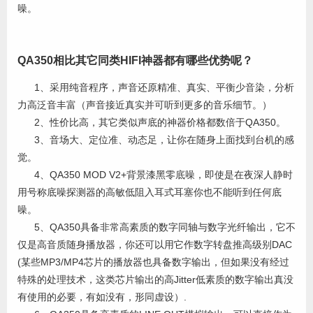
噪。
QA350相比其它同类HIFI神器都有哪些优势呢？
1、采用纯音程序，声音还原精准、真实、平衡少音染，分析
力高泛音丰富（声音接近真实并可听到更多的音乐细节。）
2、性价比高，其它类似声底的神器价格都数倍于QA350。
3、音场大、定位准、动态足，让你在随身上面找到台机的感
觉。
4、QA350 MOD V2+背景漆黑零底噪，即使是在夜深人静时
用号称底噪探测器的高敏低阻入耳式耳塞你也不能听到任何底
噪。
5、QA350具备非常高素质的数字同轴与数字光纤输出，它不
仅是高音质随身播放器，你还可以用它作数字转盘推高级别DAC
(某些MP3/MP4芯片的播放器也具备数字输出，但如果没有经过
特殊的处理技术，这类芯片输出的高Jitter低素质的数字输出真没
有使用的必要，有如没有，形同虚设）.