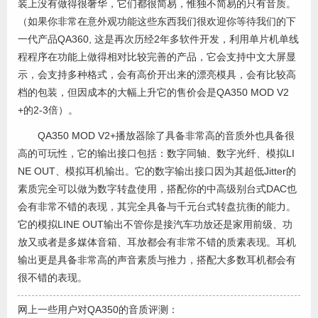
装上没有做得很奢华，它们都很简易，惟独不简易的只有音质。
（如果你非常在意外观功能这些东西我们很欢迎你等待我们的下
一代产品QA360, 这是再次历经2年多软件开发，利用单片机单线
程程序在功能上做得相对比较完善的产品，它会支持中文大屏显
示，会支持多种格式，会有高价开出来的漂亮模具，会有比较高
档的包装，但因成本的大幅上升它的售价会是QA350 MOD V2
+的2-3倍）。
QA350 MOD V2+播放器除了具备非常高的音质外也具备很
高的可玩性，它的输出接口包括：数字同轴、数字光纤、模拟LI
NE OUT、模拟耳机输出。它的数字输出接口因为其超低Jitter的
素质完全可以做为数字转盘使用，搭配你的中高级别台式DAC也
会有非常不错的表现，其完全具备与千元台式转盘抗衡的能力。
它的模拟LINE OUT输出不管你是接汽车功放还是家用前级、功
放又或者是多媒体音箱、耳放都会有非常不错的质素表现。耳机
输出更是具备非常高的声音素质与推力，搭配大多数耳机都会有
很不错的表现。
网上一些用户对QA350的音质评测：