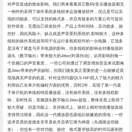
对声音造成的致命影响。我们再来看看其它数码/音乐播放器都无
一例外的采用了操作系统多线程来运放播放软件，优点是可以实
现的功能多、可以支持的格式多，并且有较多的方案公司可提供
软件研发，无需自己研发软件，产品上市时间快，且功能多，操
控好，因此风险小。缺点就是声音受到系统的 影响较大，这种多
线程的操作系统就等同于在运行多线程软件的一台电脑，它顶多
是没有了硬盘与开关电源的影响，但多线程的影响会对播放器的
源头（数字输出）带来较大的Jitter(时基抖动)，从而影响到每一
个音频口的声音素质 。一些公司则通过了调音增加音染来试图掩
盖Jitter带来的声音缺陷，但我们烧友真正需要的是一台能够还原
现场真实声音的机器。针对这些问题QLS-HiFi投入了较大的精力
利用自己在单片机编程方面的优势，历时2年，实现了第一代基
于单片机的单线程纯音播放器，没有操作系统，没有多线程影
响，实时性高，音频源头数字输出Jitter超低，整体音质上取得了
较大突破，但是功能上、支持格式上、操控上相对传统播放器就
变得简洁很多，因此这一代播放器也面临比较尴尬的境地：一些
追求音质的发烧友非常喜欢并且将它捧为神器（先感谢这些烧
友），但也有一些对功能、操控、格式要求较高的时尚玩家则把