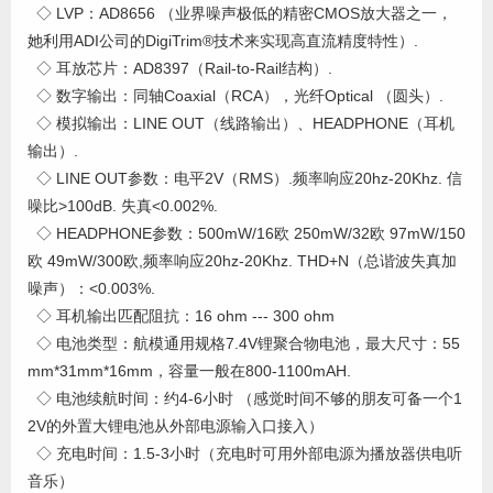
◇ LVP：AD8656 （业界噪声极低的精密CMOS放大器之一，
她利用ADI公司的DigiTrim®技术来实现高直流精度特性）.
◇ 耳放芯片：AD8397（Rail-to-Rail结构）.
◇ 数字输出：同轴Coaxial（RCA），光纤Optical （圆头）.
◇ 模拟输出：LINE OUT（线路输出）、HEADPHONE（耳机
输出）.
◇ LINE OUT参数：电平2V（RMS）.频率响应20hz-20Khz. 信
噪比>100dB. 失真<0.002%.
◇ HEADPHONE参数：500mW/16欧 250mW/32欧 97mW/150
欧 49mW/300欧,频率响应20hz-20Khz. THD+N（总谐波失真加
噪声）：<0.003%.
◇ 耳机输出匹配阻抗：16 ohm --- 300 ohm
◇ 电池类型：航模通用规格7.4V锂聚合物电池，最大尺寸：55
mm*31mm*16mm，容量一般在800-1100mAH.
◇ 电池续航时间：约4-6小时 （感觉时间不够的朋友可备一个1
2V的外置大锂电池从外部电源输入口接入）
◇ 充电时间：1.5-3小时（充电时可用外部电源为播放器供电听
音乐）