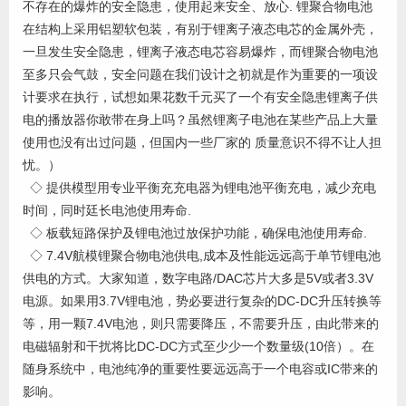
不存在的爆炸的安全隐患，使用起来安全、放心. 锂聚合物电池
在结构上采用铝塑软包装，有别于锂离子液态电芯的金属外壳，
一旦发生安全隐患，锂离子液态电芯容易爆炸，而锂聚合物电池
至多只会气鼓，安全问题在我们设计之初就是作为重要的一项设
计要求在执行，试想如果花数千元买了一个有安全隐患锂离子供
电的播放器你敢带在身上吗？虽然锂离子电池在某些产品上大量
使用也没有出过问题，但国内一些厂家的 质量意识不得不让人担
忧。）
◇ 提供模型用专业平衡充充电器为锂电池平衡充电，减少充电
时间，同时廷长电池使用寿命.
◇ 板载短路保护及锂电池过放保护功能，确保电池使用寿命.
◇ 7.4V航模锂聚合物电池供电,成本及性能远远高于单节锂电池
供电的方式。大家知道，数字电路/DAC芯片大多是5V或者3.3V
电源。如果用3.7V锂电池，势必要进行复杂的DC-DC升压转换等
等，用一颗7.4V电池，则只需要降压，不需要升压，由此带来的
电磁辐射和干扰将比DC-DC方式至少少一个数量级(10倍）。在
随身系统中，电池纯净的重要性要远远高于一个电容或IC带来的
影响。