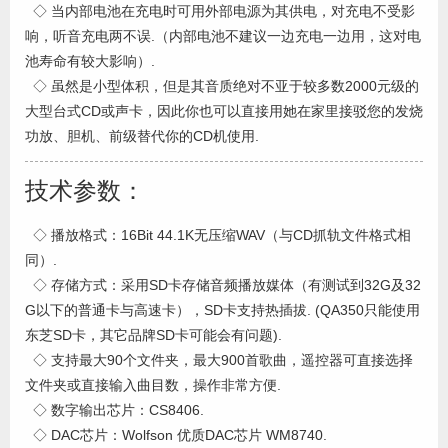
◇ 当内部电池在充电时可用外部电源为其供电，对充电不受影
响，听音充电两不误.（内部电池不建议一边充电一边用，这对电
池寿命有较大影响）.
◇ 虽然是小型体积，但是其音质绝对不亚于较多数2000元级的
大型台式CD或声卡，因此你也可以直接用她在家里接驳您的发烧
功放、胆机、前级替代你的CD机使用.
技术参数：
◇ 播放格式：16Bit 44.1K无压缩WAV（与CD抓轨文件格式相
同）.
◇ 存储方式：采用SD卡存储音频播放媒体（有测试到32G及32
G以下的普通卡与高速卡），SD卡支持热插拔. (QA350只能使用
东芝SD卡，其它品牌SD卡可能会有问题).
◇ 支持最大90个文件夹，最大900首歌曲，遥控器可直接选择
文件夹或直接输入曲目数，操作非常方便.
◇ 数字输出芯片：CS8406.
◇ DAC芯片：Wolfson 优质DAC芯片 WM8740.