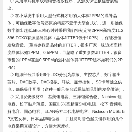
◇ 采用单片机单线程纯音播放程序，从源头保证极佳音质输
出。
◇ 在小系统中采用大型台式机才用的大体积2PPM的温补晶
体，可确保数字信号还原的精度不亚于大型台式机，进一步确保
数字输出超低Jitter.核心时钟采用我们特别定制2PPM高精度11.2
896 TCXO有源温补晶体（晶体JITTER低于10PS），保证极佳
发烧音质.（重点参数是晶体的JITTER，很多厂家一味追求高精
度晶体比如1PPM、0.5PPM，且忽略了重要参数JITTER，很多
市售的1PPM甚至0.5PPM的温补晶体其JITTER还不如我们的2P
PM）
◇ 电源部分共采用9个LDO分别为晶振、主控芯片、数字输出
芯片、DAC数字、DAC模拟、耳放、显示控制 、SD卡等独立供
电，确保极佳音质（这种一般只在台式系统能见到的发烧做法）.
◇ 采用发烧级材料：基美钽电容、三洋钽聚合物、Nichicon钽
电容、松下贴片薄膜、国巨0.5%高精度SMD电阻、松下 音频电
解电容、固态电容、ELAN棕神二代电解电容、Nickicon MUSE B
P文艺女神、日本品牌电位器.....并且将对音色起关键作用的几个
电容采用直插设计，方便大家摩机.