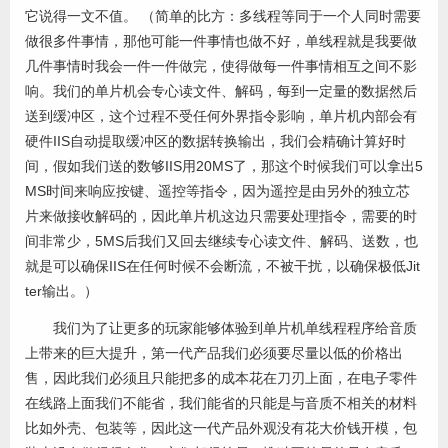
它说得一文不值。 （简单的比方：多线程等同于一个人同时需要
做很多件事情，那他可能一件事情也做不好，单线程就是我要做
几件事情时我会一件一件做完，使得做每一件事情相互之间不影
响。我们的单片机会专心读文件、解码，每到一定量的数据然后
送到缓冲区，这个过程不受任何外界指令影响，单片机内部会有
硬件IIS自动提取缓冲区的数据转换输出，我们会精确计算好时
间，假如我们送的数够IIS用20MS了，那这个时候我们可以拿出5
MS时间来响应按键、遥控等指令，因为遥控是由另外的独立芯
片来做接收解码的，因此单片机这边只需要处理指令，需要的时
间非常少，5MS后我们又回去继续专心读文件、解码、送数，也
就是可以确保IIS在任何时候不会断流，不被干扰，以确保极低Jit
ter输出。）
我们为了让更多的玩家能够体验到单片机单线程程序给音质
上带来的巨大提升，第一代产品我们必须要尽量以低的价格出
售，因此我们必须且只能把多的成本花在刀刃上面，在电子零件
在线路上面我们不能省，我们能省的只能是与音质不相关的材料
比如外壳、包装等，因此这一代产品外观没有花大价钱开模，包