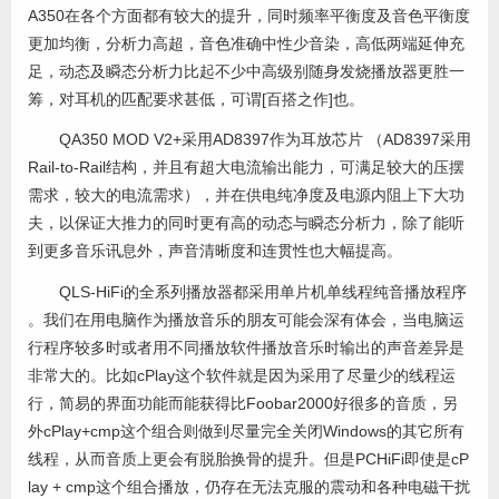
A350在各个方面都有较大的提升，同时频率平衡度及音色平衡度
更加均衡，分析力高超，音色准确中性少音染，高低两端延伸充
足，动态及瞬态分析力比起不少中高级别随身发烧播放器更胜一
筹，对耳机的匹配要求甚低，可谓[百搭之作]也。
QA350 MOD V2+采用AD8397作为耳放芯片 （AD8397采用
Rail-to-Rail结构，并且有超大电流输出能力，可满足较大的压摆
需求，较大的电流需求），并在供电纯净度及电源内阻上下大功
夫，以保证大推力的同时更有高的动态与瞬态分析力，除了能听
到更多音乐讯息外，声音清晰度和连贯性也大幅提高。
QLS-HiFi的全系列播放器都采用单片机单线程纯音播放程序
。我们在用电脑作为播放音乐的朋友可能会深有体会，当电脑运
行程序较多时或者用不同播放软件播放音乐时输出的声音差异是
非常大的。比如cPlay这个软件就是因为采用了尽量少的线程运
行，简易的界面功能而能获得比Foobar2000好很多的音质，另
外cPlay+cmp这个组合则做到尽量完全关闭Windows的其它所有
线程，从而音质上更会有脱胎换骨的提升。但是PCHiFi即使是cP
lay + cmp这个组合播放，仍存在无法克服的震动和各种电磁干扰