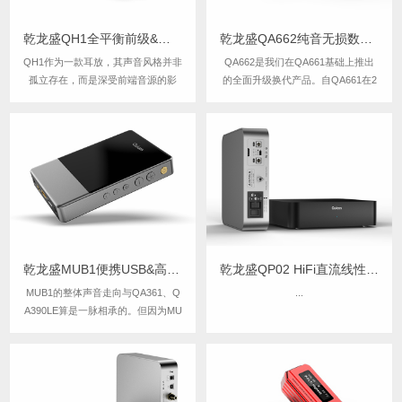
乾龙盛QH1全平衡前级&可移动台式耳机放大器
乾龙盛QA662纯音无损数字转盘&流媒体网络播放器
QH1作为一款耳放，其声音风格并非
QA662是我们在QA661基础上推出
孤立存在，而是深受前端音源的影
的全面升级换代产品。自QA661在2
响。QH1的核心使命是确保声音细节
015年上市，2019年停产以来，QA6
的精准传递，让声音精致、细腻且高
62的研发历时多年，成为乾龙盛的跳
密度。得益于其低噪音、宽频响和高
票王。在这漫长的研发岁月中，我们
瞬态响应，QH1能够呈现出鲜活而自
不断挑战声音上限，逐步打造出今天
然的声音。
我们为之自豪的音质表现。QA...
乾龙盛MUB1便携USB&高清蓝牙HiFi解码器耳放
乾龙盛QP02 HiFi直流线性电源处理器
MUB1的整体声音走向与QA361、Q
...
A390LE算是一脉相承的。但因为MU
B1这类机器大家连续听的时间通常
会较长，因此耐听、好听又相对会放
到更重要的位置。整体声音温润、细
腻、安定、耐听，有着不错的声音密
度与结像实体感，纵向空间感与层次