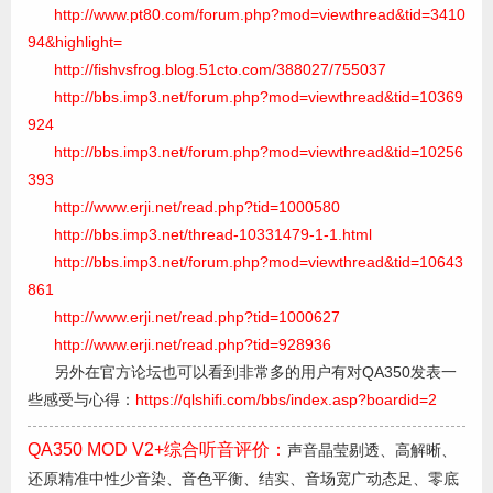
http://www.pt80.com/forum.php?mod=viewthread&tid=3410
94&highlight=
http://fishvsfrog.blog.51cto.com/388027/755037
http://bbs.imp3.net/forum.php?mod=viewthread&tid=10369
924
http://bbs.imp3.net/forum.php?mod=viewthread&tid=10256
393
http://www.erji.net/read.php?tid=1000580
http://bbs.imp3.net/thread-10331479-1-1.html
http://bbs.imp3.net/forum.php?mod=viewthread&tid=10643
861
http://www.erji.net/read.php?tid=1000627
http://www.erji.net/read.php?tid=928936
另外在官方论坛也可以看到非常多的用户有对QA350发表一
些感受与心得：
https://qlshifi.com/bbs/index.asp?boardid=2
QA350 MOD V2+综合听音评价：
声音晶莹剔透、高解晰、
还原精准中性少音染、音色平衡、结实、音场宽广动态足、零底