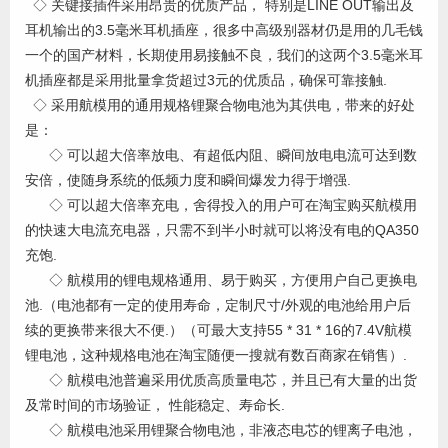
◇ 关键接插件采用昂贵的优质产品， 特别是LINE OUT输出及
耳机输出的3.5毫米耳机插座，很多中高级别器材仍是用的几毛钱
一个的国产材料，长期使用易接触不良，我们的这两个3.5毫米耳
机插座都是采用批量拿货超过3元的优质品，确保可靠接触.
◇ 采用航模用的通用规格锂聚合物电池为其供电，带来的好处
是：
◇ 可以超大倍率放电、有超低内阻、瞬间放电电流可达到数
安倍，使随身系统的低频力度和瞬间爆发力得于增强.
◇ 可以超大倍率充电，舍得投入的用户可在淘宝购买航模用
的快速大电流充电器，只需不到半小时就可以将没有电的QA350
充饱.
◇ 航模用的锂电规格通用、易于购买，方便用户自己更换电
池.（电池都有一定的使用寿命，定制尺寸/外观的电池给用户后
续的更换带来很大不便.）（可最大支持55 * 31 * 16的7.4V航模
锂电池，这种规格电池在淘宝随便一搜就有数百商家在销售）.
◇ 航模电池普遍采用优质高质量电芯，并且已有大量的出货
及常时间的市场验证， 性能稳定、寿命长.
◇ 航模电池采用锂聚合物电池，非液态电芯的锂离子电池，