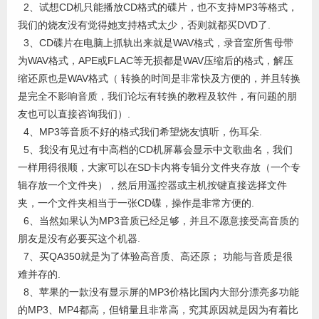
2、试想CD机只能播放CD格式的碟片，也不支持MP3等格式，
我们的烧友没有觉得她支持格式太少，否则就都买DVD了.
3、CD碟片在电脑上抓轨出来就是WAV格式，录音室所售母带
为WAV格式，APE或FLAC等无损都是WAV压缩后的格式，解压
缩还原也是WAV格式（ 转换的时间是非常快及方便的，并且转换
是完全不影响音质，我们论坛有转换的教程及软件，有问题的朋
友也可以直接咨询我们）.
4、MP3等音质不好的格式我们希望烧友慎听，伤耳朵.
5、我没有见过有中高档的CD机屏幕会显示中文歌曲名，我们
一样用得很顺，大家可以在SD卡内将专辑分文件夹存放（一个专
辑存放一个文件夹），然后用遥控器或主机按键直接选择文件
夹，一个文件夹相当于一张CD碟，操作是非常方便的.
6、当然如果认为MP3音质已经足够，并且不愿意接受高音质的
朋友是没有必要买这个机器.
7、买QA350就是为了体验高音质、高还原； 功能与音质是很
难并存的.
8、苹果的一款没有显示屏的MP3价格比国内大部分漂亮多功能
的MP3、MP4都高，但销量且非常高，究其原因就是因为有着比