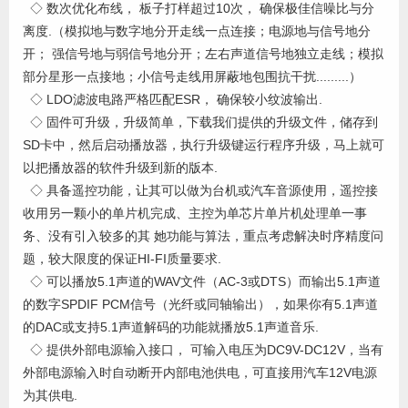
◇ 数次优化布线， 板子打样超过10次， 确保极佳信噪比与分
离度.（模拟地与数字地分开走线一点连接；电源地与信号地分
开； 强信号地与弱信号地分开；左右声道信号地独立走线；模拟
部分星形一点接地；小信号走线用屏蔽地包围抗干扰.........）
◇ LDO滤波电路严格匹配ESR， 确保较小纹波输出.
◇ 固件可升级，升级简单，下载我们提供的升级文件，储存到
SD卡中，然后启动播放器，执行升级键运行程序升级，马上就可
以把播放器的软件升级到新的版本.
◇ 具备遥控功能，让其可以做为台机或汽车音源使用，遥控接
收用另一颗小的单片机完成、主控为单芯片单片机处理单一事
务、没有引入较多的其 她功能与算法，重点考虑解决时序精度问
题，较大限度的保证HI-FI质量要求.
◇ 可以播放5.1声道的WAV文件（AC-3或DTS）而输出5.1声道
的数字SPDIF PCM信号（光纤或同轴输出），如果你有5.1声道
的DAC或支持5.1声道解码的功能就播放5.1声道音乐.
◇ 提供外部电源输入接口， 可输入电压为DC9V-DC12V，当有
外部电源输入时自动断开内部电池供电，可直接用汽车12V电源
为其供电.