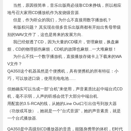
当然，原因很简单，音乐出版商必须靠CD来挣钱，所以相应
地号召大家用CD播放机作为发烧级音源.
但是，作为听众的我们，为什么不直接用数字播放机？
有版权问题？ 其实现在很多音乐出版商都有开始出售母带级
别的WAV文件了，这也是将来的发展方向.
我已经烦透了CD，因为大量的CD碟片，管理麻烦，换盘麻
烦，CD的物理损伤麻烦，CD机的故障也麻烦...一大堆麻烦！
为什么不找一个数字播放机，直接播放存储卡上下载来的WA
V文件？
QA350这个机器虽然是个便携机，具有便携机的所有特征：小
巧，可以放进口袋，使用充电电池......
但她确实可以当成一部“台机”来使用，声音素质比起中端台式CD
机，毫不示弱，人声的听感会优于大部分中端台机.
用配套的3.5-RCA的线，从她的Line Out口引出信号到放大器
（功放或耳放），她就是一个"台式音源"，她的声音素质，就是
一个台式播放器.
QA350是中高级别CD播放器的音质，能随身携带的体积，E时代