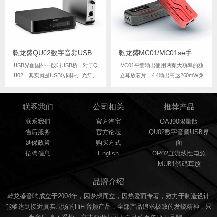
细节...
乾龙盛QU02数字音频USB界面转同轴车载AS338
乾龙盛MC01/MC01se手机便携HiFi解码器耳放
USB界面国外一般叫USB桥，对于Q
MC01平衡输出使用两颗大功率的独
U02，其实就是USB转同轴、光纤、
立耳放芯片，4.4输出高达260mW@
AES / EBU、I2S(IIS) 输出的一个数
32欧，这是比很多旗舰便携HiFi播放
字音频转换器.......
器更高的输出功率。可以适配更多难
推的耳机。
联系我们
公司相关
推荐产品
联系我们
官方淘宝
QA390限量版
售后服务
官方论坛
QU02数字音频USB界
延保政策
购买方式
面
招聘信息
English
QP02直流线性电源
MUB1解码耳放
品牌介绍
乾龙盛音响成立于2004年，因梦想而立，因热爱而专著，致力于制造设计
能够达到接近真实现场的HiFi音频产品，全部产品追求极致的发烧精神，只