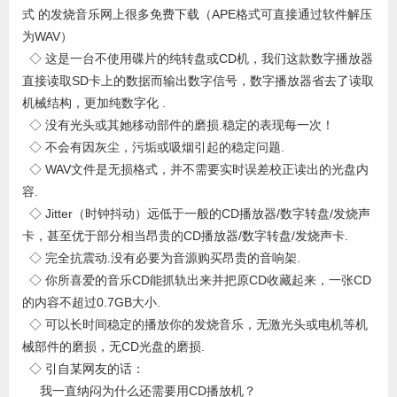
式 的发烧音乐网上很多免费下载（APE格式可直接通过软件解压
为WAV）
◇ 这是一台不使用碟片的纯转盘或CD机，我们这款数字播放器
直接读取SD卡上的数据而输出数字信号，数字播放器省去了读取
机械结构，更加纯数字化 .
◇ 没有光头或其她移动部件的磨损.稳定的表现每一次！
◇ 不会有因灰尘，污垢或吸烟引起的稳定问题.
◇ WAV文件是无损格式，并不需要实时误差校正读出的光盘内
容.
◇ Jitter（时钟抖动）远低于一般的CD播放器/数字转盘/发烧声
卡，甚至优于部分相当昂贵的CD播放器/数字转盘/发烧声卡.
◇ 完全抗震动.没有必要为音源购买昂贵的音响架.
◇ 你所喜爱的音乐CD能抓轨出来并把原CD收藏起来，一张CD
的内容不超过0.7GB大小.
◇ 可以长时间稳定的播放你的发烧音乐，无激光头或电机等机
械部件的磨损，无CD光盘的磨损.
◇ 引自某网友的话：
我一直纳闷为什么还需要用CD播放机？