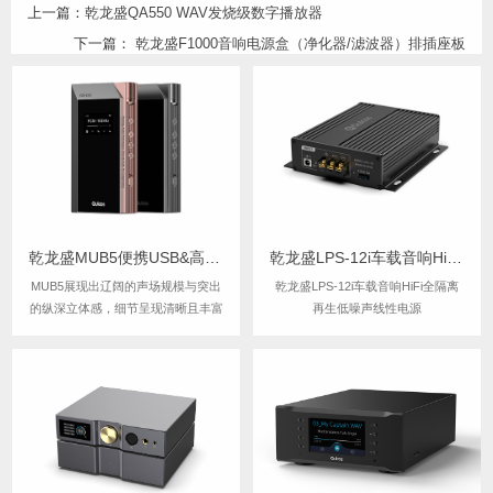
上一篇：
乾龙盛QA550 WAV发烧级数字播放器
下一篇：
乾龙盛F1000音响电源盒（净化器/滤波器）排插座板
乾龙盛MUB5便携USB&高清蓝牙R2R HiFi解码器耳放
乾龙盛LPS-12i车载音响HiFi全隔离再生低噪声线性电源
MUB5展现出辽阔的声场规模与突出
乾龙盛LPS-12i车载音响HiFi全隔离
的纵深立体感，细节呈现清晰且丰富
再生低噪声线性电源
而绵密，听感温润厚实。其搭载的优
质R2R架构赋予声音独特的鲜活感与
真实质感，流畅自然，现场还原极具
沉浸氛围。尤为难得的是扎实有力的
中低频表现——落地感明确，结像富
有韧性（这是...