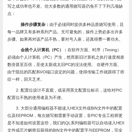
写之成功率也不差。但大多数的通用烧写器仍免不了下列几项缺
点：
操作步骤复杂：
由于必须同时提供多种品质烧写使用，且
每一品牌又有多种系列产品。无可避免的，操作上势必多出许多
步骤。如果再对该产品不熟，要对号入座，还真得费一番功夫。
会挑个人计算机（PC）：
在软件方面、时序（Timing）
必须由个人计算机（PC）产生，然而新旧计算机之执行速度相差
数倍甚至百倍，至使太新或太旧PC的没法使用。 在硬件方面、
由于阻抗的匹配和I/O端口设定的问题，使得传输工作就跟得了癌
症一样，回天乏术。
2. 配置位设计不直观，或采用英文配置位标示，这给对PIC
配置位不熟的使用者及为不便。
3. 大部分通用编程器不能读入HEX文件或BIN文件中的配置
位及EEPROM，每次烧写都需要手动设置，非PIC专业工程师更
是不知道如何设置这些，我们的QL系列编程器可以自动读入HEX
文件或芯片解密后获得的BIN文件中的配置字与EEPROM，完全