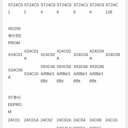
ST24C0
ST24C0
ST24C0
ST24C0
ST24C1
ST24C6
ST24C
1
2
4
8
6
4
128
XICON
串行EE
PROM
X24C01
X24C02
X24C04
X24C01
X24C02
X24C04
X24C08
A
A
A
X93C46
X93C56
X93C66
X93C86
X24C08
X24C16
A/8Bit/1
A/8Bit/1
A/8Bit/1
A/8Bit/1
A
6Bit
6Bit
6Bit
6Bit
ST串行
EEPRO
M
24C01
24C01A
24C02
24C02A
24C04
24C08
24C16