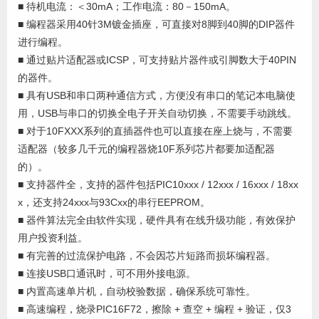
■ 待机电流：＜30mA；工作电流：80－150mA。
■ 编程器采用40针3M镀金插座，可直接对8脚到40脚的DIP器件
进行编程。
■ 通过贴片适配器或ICSP，可支持贴片器件或引脚数大于40PIN
的器件。
■ 具有USB和串口两种通信方式，方便没有串口的笔记本电脑使
用，USB与串口的切换全电子开关自动切换，不需要手动跳线。
■ 对于10FXXX系列的直插器件也可以直接在座上烧与，不需要
适配器（较多几千元的编程器烧10F系列芯片都要加适配器
的）。
■ 支持器件全，支持的器件包括PIC10xxx / 12xxx / 16xxx / 18xx
x，还支持24xxx与93Cxx的串行EEPROM。
■ 器件算法完全由软件实现，硬件具有在线升级功能，有效保护
用户投资利益。
■ 有完善的过流保护电路，不会因芯片短路而损坏编程器。
■ 连接USB口通讯时，可不用外接电源。
■ 内置高速单片机，自动校验数据，确保系统可靠性。
■ 高速编程，烧录PIC16F72，擦除 + 查空 + 编程 + 验证，仅3