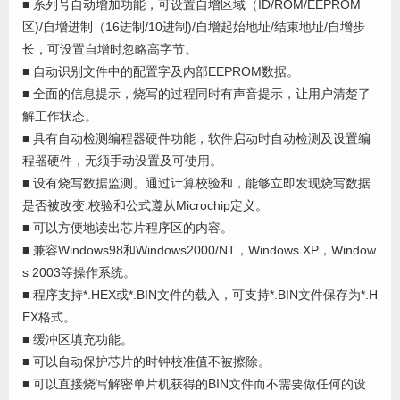
■ 系列号自动增加功能，可设置自增区域（ID/ROM/EEPROM
区)/自增进制（16进制/10进制)/自增起始地址/结束地址/自增步
长，可设置自增时忽略高字节。
■ 自动识别文件中的配置字及内部EEPROM数据。
■ 全面的信息提示，烧写的过程同时有声音提示，让用户清楚了
解工作状态。
■ 具有自动检测编程器硬件功能，软件启动时自动检测及设置编
程器硬件，无须手动设置及可使用。
■ 设有烧写数据监测。通过计算校验和，能够立即发现烧写数据
是否被改变.校验和公式遵从Microchip定义。
■ 可以方便地读出芯片程序区的内容。
■ 兼容Windows98和Windows2000/NT，Windows XP，Window
s 2003等操作系统。
■ 程序支持*.HEX或*.BIN文件的载入，可支持*.BIN文件保存为*.H
EX格式。
■ 缓冲区填充功能。
■ 可以自动保护芯片的时钟校准值不被擦除。
■ 可以直接烧写解密单片机获得的BIN文件而不需要做任何的设