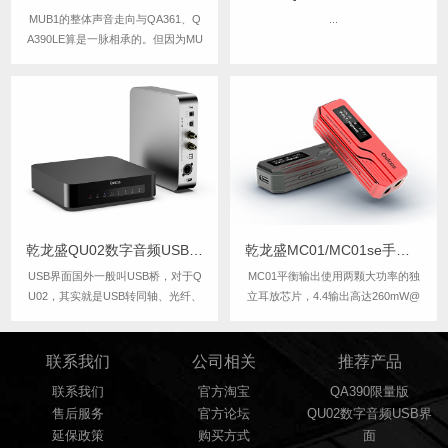
MUB1的整体声音走向与QA361、Q
...
A390LE算是一脉相承的。但因为MU
B1这类机器大家连续听的时间通常
会较长，因此耐听、好听又相对会放
到更重要的位置。整体声音温润、细
腻、安定、耐听，有着不错的声音密
度与结像实体感，纵向空间感与层次
细节...
乾龙盛QU02数字音频USB界面转同轴车载AS338
乾龙盛MC01/MC01se手机便携HiFi解码器耳放
USB界面国外一般叫USB桥，对于Q
MC01平衡输出使用两颗大功率的独
U02，其实就是USB转同轴、光纤、
立耳放芯片，4.4输出高达260mW@
AES / EBU、I2S(IIS) 输出的一个数
32欧，这是比很多旗舰便携HiFi播放
字音频转换器.......
器更高的输出功率。可以适配更多难
推的耳机。
联系我们
公司相关
推荐产品
联系我们
官方淘宝
QA390限量版
售后服务
官方论坛
QU02数字音频USB界
延保政策
购买方式
面