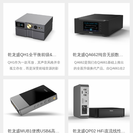
质R2R架构赋予声音独特的鲜活感与
真实质感，流畅自然，现场还原极具
沉浸氛围。尤为难得的是扎实有力的
中低频表现——落地感明确，结像富
有韧性（这是...
乾龙盛QH1全平衡前级&可移动台式耳机放大器
乾龙盛QA662纯音无损数字转盘&流媒体网络播放器
QH1作为一款耳放，其声音风格并非
QA662是我们在QA661基础上推出
孤立存在，而是深受前端音源的影
的全面升级换代产品。自QA661在2
响。QH1的核心使命是确保声音细节
015年上市，2019年停产以来，QA6
的精准传递，让声音精致、细腻且高
62的研发历时多年，成为乾龙盛的跳
密度。得益于其低噪音、宽频响和高
票王。在这漫长的研发岁月中，我们
瞬态响应，QH1能够呈现出鲜活而自
不断挑战声音上限，逐步打造出今天
然的声音。
我们为之自豪的音质表现。QA...
乾龙盛MUB1便携USB&高清蓝牙HiFi解码器耳放
乾龙盛QP02 HiFi直流线性电源处理器