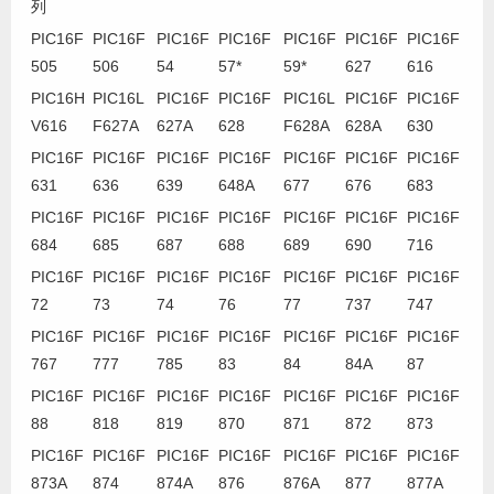
列
PIC16F
PIC16F
PIC16F
PIC16F
PIC16F
PIC16F
PIC16F
505
506
54
57*
59*
627
616
PIC16H
PIC16L
PIC16F
PIC16F
PIC16L
PIC16F
PIC16F
V616
F627A
627A
628
F628A
628A
630
PIC16F
PIC16F
PIC16F
PIC16F
PIC16F
PIC16F
PIC16F
631
636
639
648A
677
676
683
PIC16F
PIC16F
PIC16F
PIC16F
PIC16F
PIC16F
PIC16F
684
685
687
688
689
690
716
PIC16F
PIC16F
PIC16F
PIC16F
PIC16F
PIC16F
PIC16F
72
73
74
76
77
737
747
PIC16F
PIC16F
PIC16F
PIC16F
PIC16F
PIC16F
PIC16F
767
777
785
83
84
84A
87
PIC16F
PIC16F
PIC16F
PIC16F
PIC16F
PIC16F
PIC16F
88
818
819
870
871
872
873
PIC16F
PIC16F
PIC16F
PIC16F
PIC16F
PIC16F
PIC16F
873A
874
874A
876
876A
877
877A