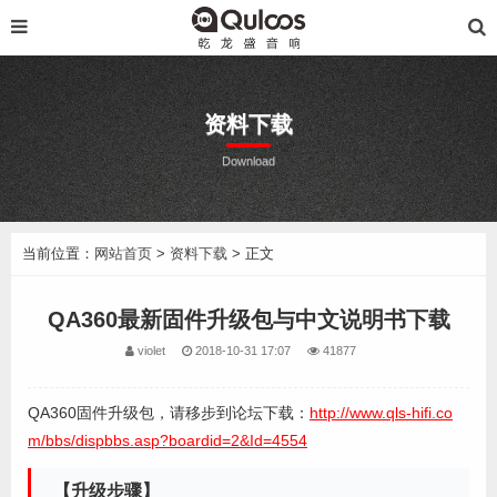
资料下载
Download
当前位置：
网站首页
>
资料下载
> 正文
QA360最新固件升级包与中文说明书下载
violet
2018-10-31 17:07
41877
QA360固件升级包，请移步到论坛下载：
http://www.qls-hifi.co
m/bbs/dispbbs.asp?boardid=2&Id=4554
【升级步骤】