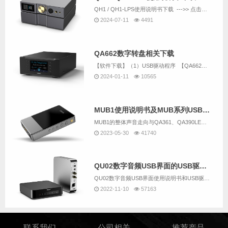
QH1 / QH1-LPS使用说明书下载 --->> 点击下载...
2024-07-11
4491
QA662数字转盘相关下载
【软件下载】（1）USB驱动程序 【QA662与QU02是同一个USB驱动，已经有安装QU02的驱动就不需要重复下载】（2）意大利amanero官方USB驱动下载 （内容与上一个一样，不同的是：上面的下载链...
2024-01-11
10565
MUB1使用说明书及MUB系列USB驱动下载
MUB1的整体声音走向与QA361、QA390LE算是一脉相承的。但因为MUB1这类机器大家连续听的时间通常会较长，因此耐听、好听又相对会放到更重要的位置。整体声音温润、细腻、安定、耐听，有着不错的声音密度与结像实体感，纵向空间感与层次细节...
2023-05-30
41740
QU02数字音频USB界面的USB驱动下载(压缩包里包括QU02使用说明书）
QU02数字音频USB界面使用说明书和USB驱动下载
2022-11-10
57163
联系我们
公司相关
推荐产品