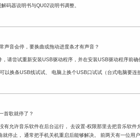
照解码器说明书与QU02说明书调整。
乐经常声音会停，要换曲或拖动进度条才有声音？
件，请尝试重新安装USB驱动程序，并在安装USB驱动程序前确
 可以换条USB线试试、 电脑上换个USB口试试（台式电脑要
一首歌就停了？
没有允许音乐软件在后台运行， 去设置-权限那里去把音乐软件
曲就停止， 通常把手机关机重启后能够解决。 前两天有一位用