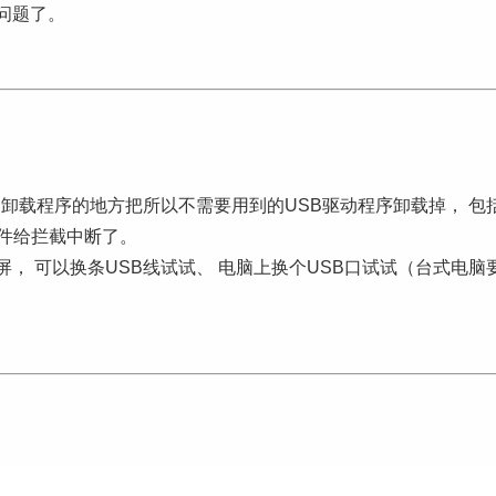
个问题了。
卸载程序的地方把所以不需要用到的USB驱动程序卸载掉， 包括
件给拦截中断了。
， 可以换条USB线试试、 电脑上换个USB口试试（台式电脑