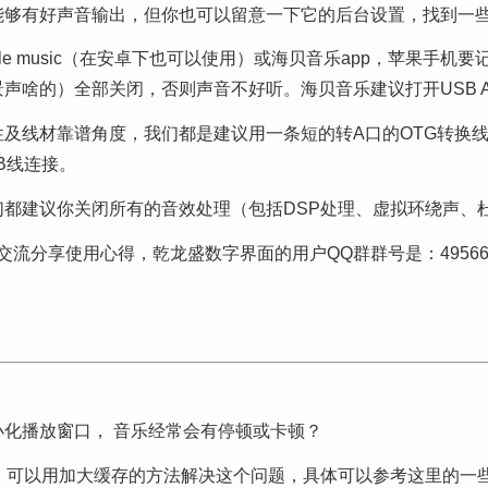
能够有好声音输出，但你也可以留意一下它的后台设置，找到一
le music（在安卓下也可以使用）或海贝音乐app，苹果手
啥的）全部关闭，否则声音不好听。海贝音乐建议打开USB Au
及线材靠谱角度，我们都是建议用一条短的转A口的OTG转换线
B线连接。
都建议你关闭所有的音效处理（包括DSP处理、虚拟环绕声、
流分享使用心得，乾龙盛数字界面的用户QQ群群号是：495666
最小化播放窗口， 音乐经常会有停顿或卡顿？
， 可以用加大缓存的方法解决这个问题，具体可以参考这里的一