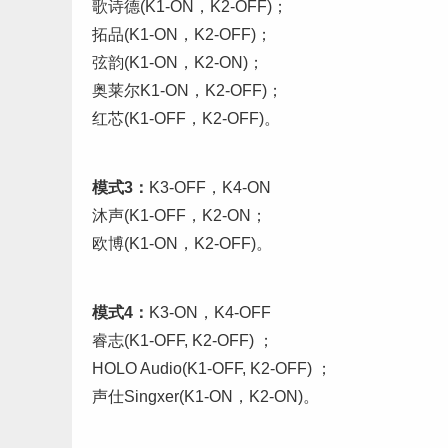
歌诗德(K1-ON，K2-OFF)；
拓品(K1-ON，K2-OFF)；
弦韵(K1-ON，K2-ON)；
奥莱尔K1-ON，K2-OFF)；
红芯(K1-OFF，K2-OFF)。
模式3：
K3-OFF，K4-ON
沐声(K1-OFF，K2-ON；
欧博(K1-ON，K2-OFF)。
模式4：
K3-ON，K4-OFF
睿志(K1-OFF, K2-OFF) ；
HOLO Audio(K1-OFF, K2-OFF) ；
声仕Singxer(K1-ON，K2-ON)。