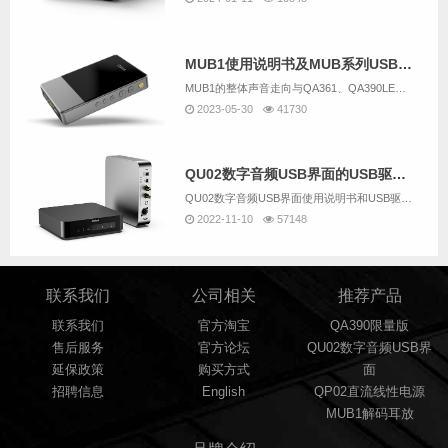
MUB1使用说明书及MUB系列USB驱动下载
MUB1的整体声音走向与QA361、QA390LE算是一脉相承的。但因为MUB1这类机器大家连续听的时间通常会较长，因此耐听、好听又相对会放到更重要的位置。整体声音温润、细腻、安定、耐听，有着不错的声音密度与结像实体感，纵向空间感与层次细节...
2023-05-30
41730
QU02数字音频USB界面的USB驱动下载(压缩包里包括QU02使用说明书）
QU02数字音频USB界面使用说明书和USB驱动下载
2022-11-10
57148
联系我们
公司相关
推荐产品
联系我们
官方淘宝
QA390限量版
售后服务
官方论坛
QU02数字音频USB界
延保政策
购买方式
面
招聘信息
English
QP02直流线性电源
MUB1解码耳放