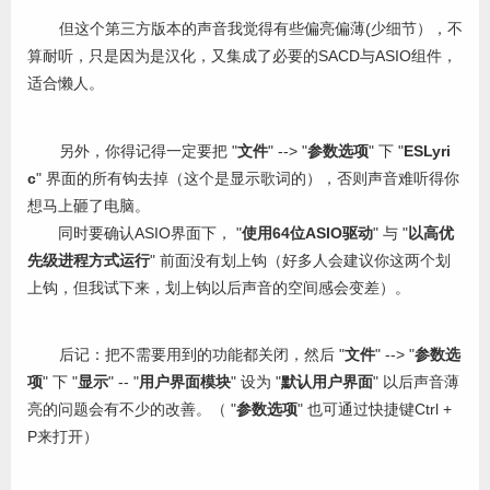
但这个第三方版本的声音我觉得有些偏亮偏薄(少细节），不
算耐听，只是因为是汉化，又集成了必要的SACD与ASIO组件，
适合懒人。
另外，你得记得一定要把 "
文件
" --> "
参数选项
" 下 "
ESLyri
c
" 界面的所有钩去掉（这个是显示歌词的），否则声音难听得你
想马上砸了电脑。
同时要确认ASIO界面下， "
使用64位ASIO驱动
" 与 "
以高优
先级进程方式运行
" 前面没有划上钩（好多人会建议你这两个划
上钩，但我试下来，划上钩以后声音的空间感会变差）。
后记：把不需要用到的功能都关闭，然后 "
文件
" --> "
参数选
项
" 下 "
显示
" -- "
用户界面模块
" 设为 "
默认用户界面
" 以后声音薄
亮的问题会有不少的改善。（ "
参数选项
" 也可通过快捷键Ctrl +
P来打开）