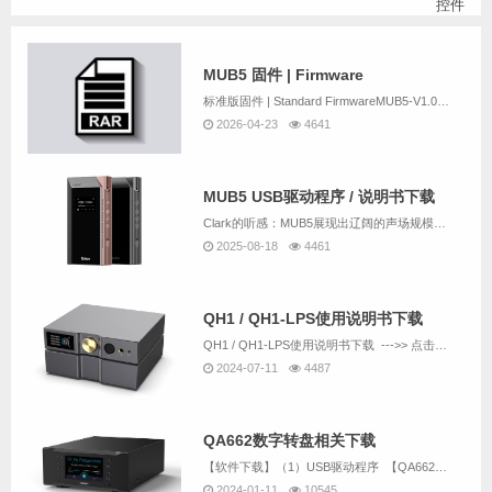
控件
MUB5 固件 | Firmware
标准版固件 | Standard FirmwareMUB5-V1.0C2.hex出厂固件（默认）Factory Firmware & DefaultMUB5-V2.6H1.hex发布时间：2026年4月修改内容：1. 修改关屏逻辑。...
2026-04-23
4641
MUB5 USB驱动程序 / 说明书下载
Clark的听感：MUB5展现出辽阔的声场规模与突出的纵深立体感，细节呈现清晰且丰富而绵密，听感温润厚实。其搭载的优质R2R架构赋予声音独特的鲜活感与真实质感，流畅自然，现场还原极具沉浸氛围。尤为难得的是扎实有力的中低频表现——落地感明确，...
2025-08-18
4461
QH1 / QH1-LPS使用说明书下载
QH1 / QH1-LPS使用说明书下载 --->> 点击下载...
2024-07-11
4487
QA662数字转盘相关下载
【软件下载】（1）USB驱动程序 【QA662与QU02是同一个USB驱动，已经有安装QU02的驱动就不需要重复下载】（2）意大利amanero官方USB驱动下载 （内容与上一个一样，不同的是：上面的下载链...
2024-01-11
10545