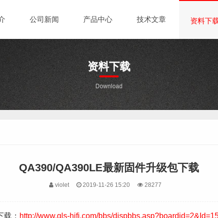
介
公司新闻
产品中心
技术文章
资料下
资料下载
Download
QA390/QA390LE最新固件升级包下载
violet
2019-11-26 15:20
28277
坛下载：
http://www.qls-hifi.com/bbs/dispbbs.asp?boardid=2&Id=1