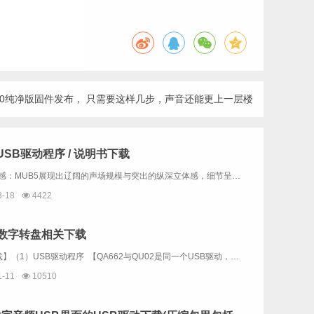
390纯净版固件发布， 只需要这样几步，声音还能更上一层楼
 USB驱动程序 / 说明书下载
Clark的听感：MUB5展现出辽阔的声场规模与突出的纵深立体感，细节呈现清晰且丰富而绵密，听感温润厚实。其搭载的优质R2R架构赋予声音独特的鲜活感与真实质感，流畅自然，现场还原极具沉浸氛围。尤为难得的是扎实有力的中低频表现——落地感明确，...
8-18
4422
2数字转盘相关下载
【软件下载】（1）USB驱动程序 【QA662与QU02是同一个USB驱动，已经有安装QU02的驱动就不需要重复下载】（2）意大利amanero官方USB驱动下载 （内容与上一个一样，不同的是：上面的下载链...
1-11
10510