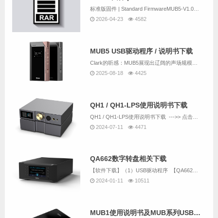
标准版固件 | Standard FirmwareMUB5-V1.0C2.hex出厂固件（默认）Factory Firmware & DefaultMUB5-V2.6H1.hex发布时间：2026年4月修改内容：1. 修改关屏逻辑。...
2026-04-23
4582
MUB5 USB驱动程序 / 说明书下载
Clark的听感：MUB5展现出辽阔的声场规模与突出的纵深立体感，细节呈现清晰且丰富而绵密，听感温润厚实。其搭载的优质R2R架构赋予声音独特的鲜活感与真实质感，流畅自然，现场还原极具沉浸氛围。尤为难得的是扎实有力的中低频表现——落地感明确，...
2025-08-18
4425
QH1 / QH1-LPS使用说明书下载
QH1 / QH1-LPS使用说明书下载 --->> 点击下载...
2024-07-11
4471
QA662数字转盘相关下载
【软件下载】（1）USB驱动程序 【QA662与QU02是同一个USB驱动，已经有安装QU02的驱动就不需要重复下载】（2）意大利amanero官方USB驱动下载 （内容与上一个一样，不同的是：上面的下载链...
2024-01-11
10511
MUB1使用说明书及MUB系列USB驱动下载