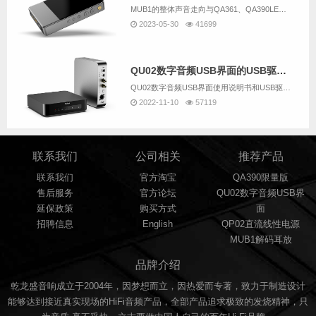
MUB1的整体声音走向与QA361、QA390LE算是一脉相承的。但因为MUB1这类机器大家连续听的时间通常会较长，因此耐听、好听又相对会放到更重要的位置。整体声音温润、细腻、安定、耐听，有着不错的声音密度与结像实体感，纵向空间感与层次细节...
2023-05-30
41699
QU02数字音频USB界面的USB驱动下载(压缩包里包括QU02使用说明书）
QU02数字音频USB界面使用说明书和USB驱动下载
2022-11-10
57119
联系我们
公司相关
推荐产品
联系我们
官方淘宝
QA390限量版
售后服务
官方论坛
QU02数字音频USB界
延保政策
购买方式
面
招聘信息
English
QP02直流线性电源
MUB1解码耳放
品牌介绍
乾龙盛音响成立于2004年，因梦想而立，因热爱而专著，致力于制造设计
能够达到接近真实现场的HiFi音频产品，全部产品追求极致的发烧精神，只